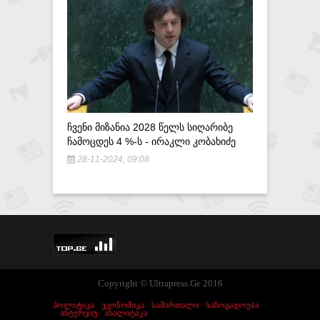
ᲡᲐᲚᲝᲛᲔ Ზ
ᲤᲘᲪᲘ ᲓᲐ
16-12-20
ᲩᲕᲔᲜᲘ ᲛᲘᲖᲐᲜᲘᲐ 2028 ᲬᲔᲚᲡ ᲡᲘᲦᲐᲠᲘᲑᲔ
ᲩᲐᲛᲝᲪᲓᲔᲡ 4 %-Ს - ᲘᲠᲐᲙᲚᲘ ᲙᲝᲑᲐᲮᲘᲫᲔ
28-11-2024, 09:08
Copyright © Ultrapress.Ge 2016
ᲞᲝᲚᲘᲢᲘᲙᲐ
ᲔᲙᲝᲜᲝᲛᲘᲙᲐ
ᲡᲐᲛᲐᲠᲗᲐᲚᲘ
ᲡᲐᲖᲝᲒᲐᲓᲝᲔᲑᲐ
ᲘᲜᲢᲔᲠᲕᲘᲣ
ᲐᲜᲐᲚᲘᲢᲘᲙᲐ