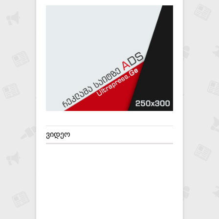
ᲕᲘᲓᲔᲝ