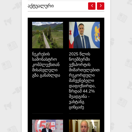
ᲐᲥᲢᲣᲐᲚᲣᲠᲘ
ნეკრესის
2025 წლის
სამონასტრო
ნოემბერში
კომპლექსთან
ექსპორტის
მისასვლელი
მიმართულებით
გზა განახლდა
რეკორდული
მაჩვენებელი
დაფიქსირდა,
ზრდამ 44.2%
შეადგინა -
ვახტანგ
ცინცაძე