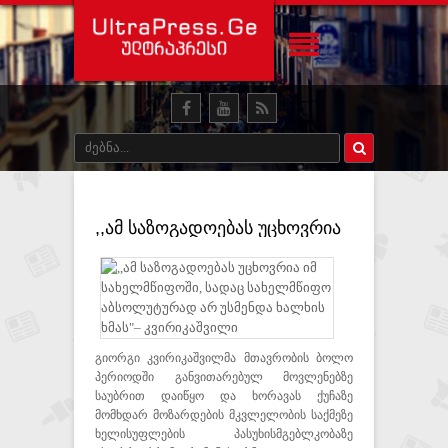
,,ამ საზოგადოებას უცხოვრია
იმ სახელმწიფოში, სადაც
სახელმწიფო აბსოლუტურად
არ უსმენდა ხალხის ხმას"–
კვირიკაშვილი
გიორგი კვირიკაშვილმა მთავრობის ბოლო
პერიოდში განვითარებულ მოვლენებზე
საუბრით დაიწყო და ხორავას ქუჩაზე
მომხდარ მოზარდების მკვლელობის საქმეზე
ხელისუფლების პასუხისმგებლკობაზე