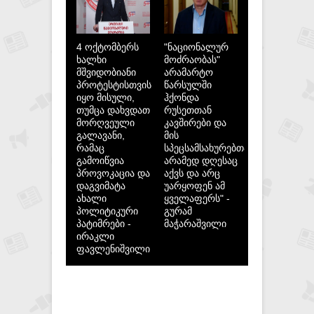
4 ოქტომბერს
"ნაციონალურ
ხალხი
მოძრაობას"
მშვიდობიანი
არამარტო
პროტესტისთვის
წარსულში
იყო მისული,
ჰქონდა
თუმცა დახვდათ
რუსეთთან
მორღვეული
კავშირები და
გალავანი,
მის
რამაც
სპეცსამსახურებთან,
გამოიწვია
არამედ დღესაც
პროვოკაცია და
აქვს და არც
დაგვიმატა
უარყოფენ ამ
ახალი
ყველაფერს" -
პოლიტიკური
გურამ
პატიმრები -
მაჭარაშვილი
ირაკლი
ფავლენიშვილი