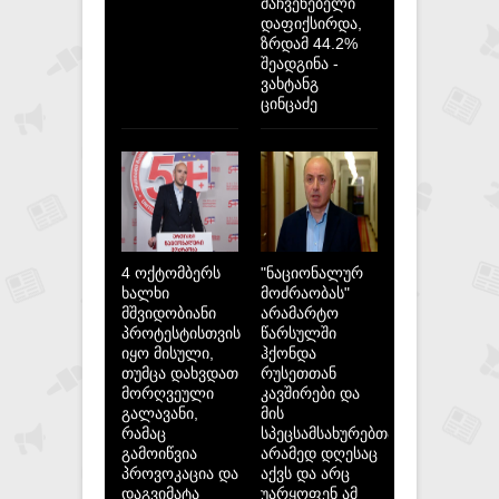
მაჩვენებელი
დაფიქსირდა,
ზრდამ 44.2%
შეადგინა -
ვახტანგ
ცინცაძე
4 ოქტომბერს
"ნაციონალურ
ხალხი
მოძრაობას"
მშვიდობიანი
არამარტო
პროტესტისთვის
წარსულში
იყო მისული,
ჰქონდა
თუმცა დახვდათ
რუსეთთან
მორღვეული
კავშირები და
გალავანი,
მის
რამაც
სპეცსამსახურებთან,
გამოიწვია
არამედ დღესაც
პროვოკაცია და
აქვს და არც
დაგვიმატა
უარყოფენ ამ