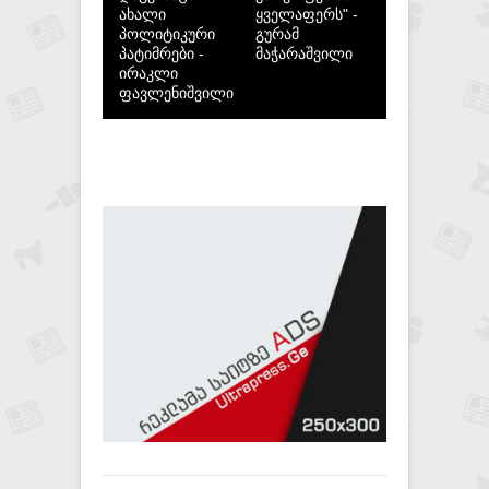
ახალი
ყველაფერს" -
პოლიტიკური
გურამ
პატიმრები -
მაჭარაშვილი
ირაკლი
ფავლენიშვილი