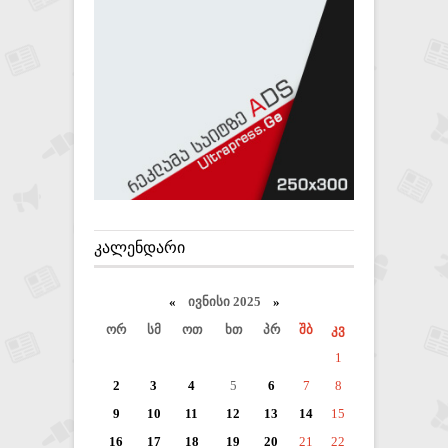
ᲙᲐᲚᲔᲜᲓᲐᲠᲘ
«
ივნისი 2025
»
ორ
სმ
ოთ
ხთ
პრ
შბ
კვ
1
2
3
4
5
6
7
8
9
10
11
12
13
14
15
16
17
18
19
20
21
22