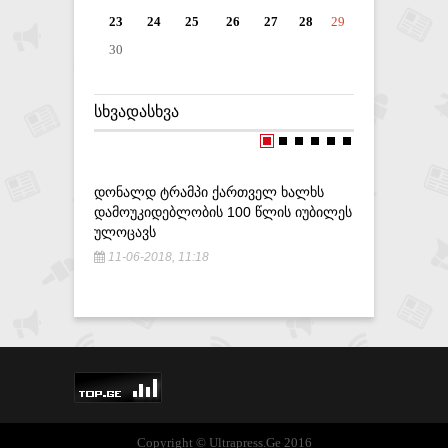
23
24
25
26
27
28
29
30
ᲡᲮᲕᲐᲓᲐᲡᲮᲕᲐ
ᲓᲝᲜᲐᲚᲓ ᲢᲠᲐᲛᲞᲘ ᲥᲐᲠᲗᲕᲔᲚ ᲮᲐᲚᲮᲡ
ᲠᲣᲡᲔᲗᲘᲡ
ᲓᲐᲛᲝᲣᲙᲘᲓᲔᲑᲚᲝᲑᲘᲡ 100 ᲬᲚᲘᲡ ᲘᲣᲑᲘᲚᲔᲡ
ᲛᲡᲝᲤᲚᲘᲝ
ᲣᲚᲝᲪᲐᲕᲡ
ᲣᲠᲗᲘᲔᲠᲗᲝ
11-06-2018, 11:18
9-09-201
Copyright © Ultrapress.Ge 2016