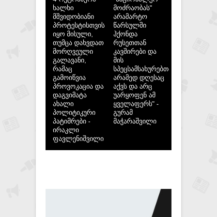
ხალხი
მოძრაობას"
მშვიდობიანი
არამარტო
პროტესტისთვის
წარსულში
იყო მისული,
ჰქონდა
თუმცა დახვდათ
რუსეთთან
მორღვეული
კავშირები და
გალავანი,
მის
რამაც
სპეცსამსახურებთან,
გამოიწვია
არამედ დღესაც
პროვოკაცია და
აქვს და არც
დაგვიმატა
უარყოფენ ამ
ახალი
ყველაფერს" -
პოლიტიკური
გურამ
პატიმრები -
მაჭარაშვილი
ირაკლი
ფავლენიშვილი