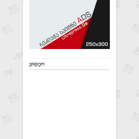
ᲕᲘᲓᲔᲝ