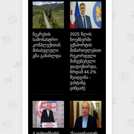
ნეკრესის
2025 წლის
სამონასტრო
ნოემბერში
კომპლექსთან
ექსპორტის
მისასვლელი
მიმართულებით
გზა განახლდა
რეკორდული
მაჩვენებელი
დაფიქსირდა,
ზრდამ 44.2%
შეადგინა -
ვახტანგ
ცინცაძე
4 ოქტომბერს
"ნაციონალურ