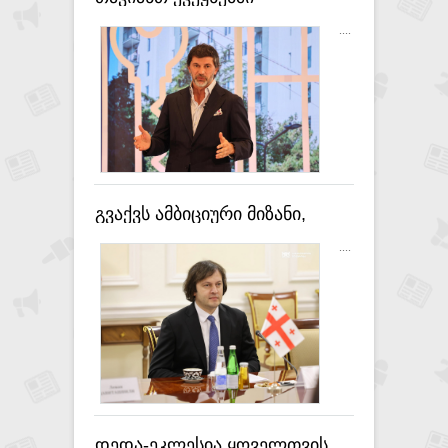
პოლიტიკოსებს იგივე რომ
....
გაეკეთებინათ, რა
გადაწყვეტილებას
მიიღებდნენ - კახა კალაძე
გვაქვს ამბიციური მიზანი,
საქართველო შევიდეს
....
მსოფლიო სამეულში
კორუფციის სიმცირის
თვალსაზრისით - ირაკლი
კობახიძე
დედა-ეკლესია ყოველთვის,