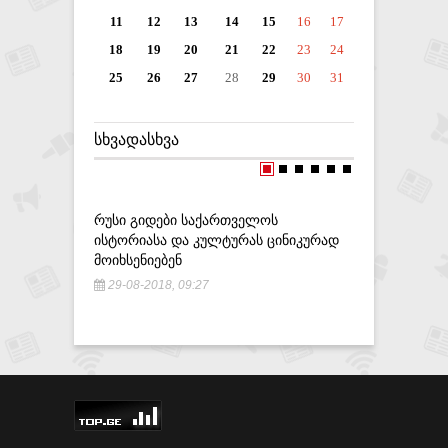
11
12
13
14
15
16
17
18
19
20
21
22
23
24
25
26
27
28
29
30
31
ᲡᲮᲕᲐᲓᲐᲡᲮᲕᲐ
ᲠᲣᲡᲘ ᲒᲘᲓᲔᲑᲘ ᲡᲐᲥᲐᲠᲗᲕᲔᲚᲝᲡ
ᲗᲑᲘᲚᲘᲡᲡ
ᲘᲡᲢᲝᲠᲘᲐᲡᲐ ᲓᲐ ᲙᲣᲚᲢᲣᲠᲐᲡ ᲪᲘᲜᲘᲙᲣᲠᲐᲓ
ᲡᲐᲠᲔᲐᲙᲠᲔ
ᲛᲝᲘᲮᲡᲔᲜᲘᲔᲑᲔᲜ
13-06-20
29-08-2018, 09:27