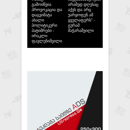
გამოიწვია
არამედ დღესაც
პროვოკაცია და
აქვს და არც
დაგვიმატა
უარყოფენ ამ
ახალი
ყველაფერს" -
პოლიტიკური
გურამ
პატიმრები -
მაჭარაშვილი
ირაკლი
ფავლენიშვილი