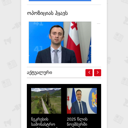
ოპოზიციას ჰყავს
ადგილობრივ არჩევნებში
....
მონაწილეები, ჩვენ კი -
გამარჯვებულები, მათი
პოლიტიკა პირდაპირი
ბილეთია დამარცხებისკენ -
ლევან მახაშვილი
ᲐᲥᲢᲣᲐᲚᲣᲠᲘ
ნეკრესის
2025 წლის
სამონასტრო
ნოემბერში