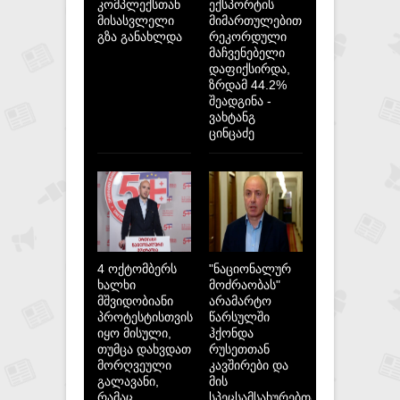
კომპლექსთან
ექსპორტის
მისასვლელი
მიმართულებით
გზა განახლდა
რეკორდული
მაჩვენებელი
დაფიქსირდა,
ზრდამ 44.2%
შეადგინა -
ვახტანგ
ცინცაძე
4 ოქტომბერს
"ნაციონალურ
ხალხი
მოძრაობას"
მშვიდობიანი
არამარტო
პროტესტისთვის
წარსულში
იყო მისული,
ჰქონდა
თუმცა დახვდათ
რუსეთთან
მორღვეული
კავშირები და
გალავანი,
მის
რამაც
სპეცსამსახურებთან,