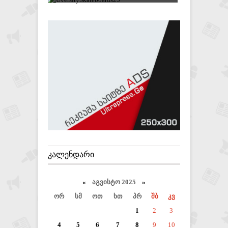
ᲙᲐᲚᲔᲜᲓᲐᲠᲘ
«
აგვისტო 2025
»
ორ
სმ
ოთ
ხთ
პრ
შბ
კვ
1
2
3
4
5
6
7
8
9
10