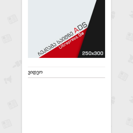
ᲕᲘᲓᲔᲝ