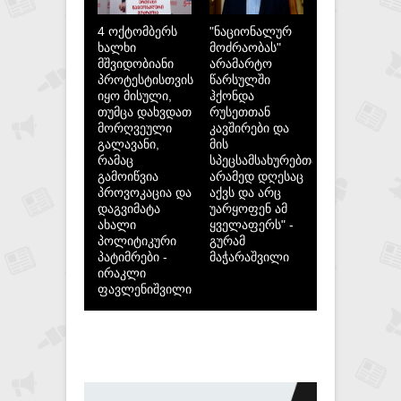
4 ოქტომბერს
"ნაციონალურ
ხალხი
მოძრაობას"
მშვიდობიანი
არამარტო
პროტესტისთვის
წარსულში
იყო მისული,
ჰქონდა
თუმცა დახვდათ
რუსეთთან
მორღვეული
კავშირები და
გალავანი,
მის
რამაც
სპეცსამსახურებთან,
გამოიწვია
არამედ დღესაც
პროვოკაცია და
აქვს და არც
დაგვიმატა
უარყოფენ ამ
ახალი
ყველაფერს" -
პოლიტიკური
გურამ
პატიმრები -
მაჭარაშვილი
ირაკლი
ფავლენიშვილი