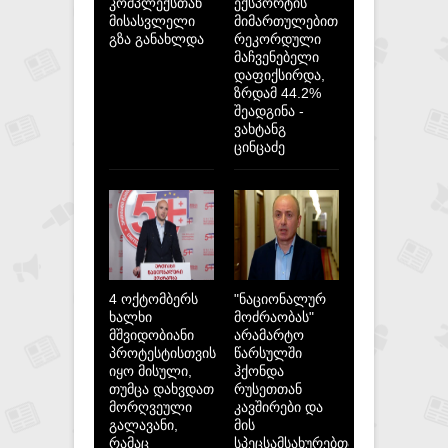
კომპლექსთან
ექსპორტის
მისასვლელი
მიმართულებით
გზა განახლდა
რეკორდული
მაჩვენებელი
დაფიქსირდა,
ზრდამ 44.2%
შეადგინა -
ვახტანგ
ცინცაძე
4 ოქტომბერს
"ნაციონალურ
ხალხი
მოძრაობას"
მშვიდობიანი
არამარტო
პროტესტისთვის
წარსულში
იყო მისული,
ჰქონდა
თუმცა დახვდათ
რუსეთთან
მორღვეული
კავშირები და
გალავანი,
მის
რამაც
სპეცსამსახურებთან,