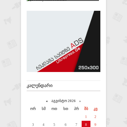
ᲙᲐᲚᲔᲜᲓᲐᲠᲘ
«
აგვისტო 2026 »
ორ
სმ
ოთ
ხთ
პრ
შბ
კვ
1
2
3
4
5
6
7
8
9