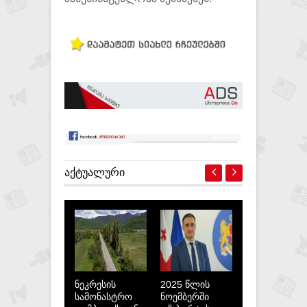
ᲐᲥᲢᲣᲐᲚᲣᲠᲘ
ნეკრესის
2025 წლის
სამონასტრო
ნოემბერში