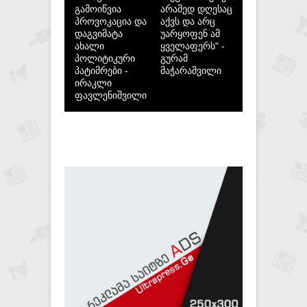
გამოიწვია
არამედ დღესაც
პროვოკაცია და
აქვს და არც
დაგვიმატა
უარყოფენ ამ
ახალი
ყველაფერს" -
პოლიტიკური
გურამ
პატიმრები -
მაჭარაშვილი
ირაკლი
ფავლენიშვილი