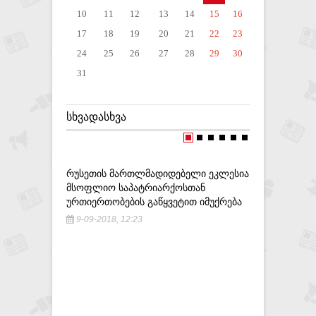
10
11
12
13
14
15
16
17
18
19
20
21
22
23
24
25
26
27
28
29
30
31
ᲡᲮᲕᲐᲓᲐᲡᲮᲕᲐ
ᲠᲣᲡᲔᲗᲘᲡ ᲛᲐᲠᲗᲚᲛᲐᲓᲘᲓᲔᲑᲔᲚᲘ ᲔᲙᲚᲔᲡᲘᲐ
"ᲛᲘᲨᲐᲖᲔ 
ᲛᲡᲝᲤᲚᲘᲝ ᲡᲐᲞᲐᲢᲠᲘᲐᲠᲥᲝᲡᲗᲐᲜ
ᲓᲐᲕᲘᲬᲧᲔᲑ
ᲣᲠᲗᲘᲔᲠᲗᲝᲑᲔᲑᲘᲡ ᲒᲐᲬᲧᲕᲔᲢᲘᲗ ᲘᲛᲣᲥᲠᲔᲑᲐ
ᲛᲘᲛᲝᲬᲔᲠᲐ
9-09-2018, 12:23
3-09-201