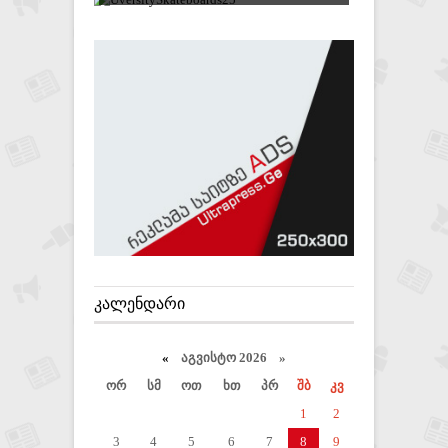
ᲙᲐᲚᲔᲜᲓᲐᲠᲘ
«
აგვისტო 2026 »
ორ
სმ
ოთ
ხთ
პრ
შბ
კვ
1
2
3
4
5
6
7
8
9