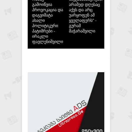
გამოიწვია
არამედ დღესაც
პროვოკაცია და
აქვს და არც
დაგვიმატა
უარყოფენ ამ
ახალი
ყველაფერს" -
პოლიტიკური
გურამ
პატიმრები -
მაჭარაშვილი
ირაკლი
ფავლენიშვილი