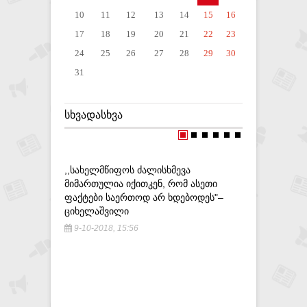
10
11
12
13
14
15
16
17
18
19
20
21
22
23
24
25
26
27
28
29
30
31
ᲡᲮᲕᲐᲓᲐᲡᲮᲕᲐ
,,ᲡᲐᲮᲔᲚᲛᲬᲘᲤᲝᲡ ᲫᲐᲚᲘᲡᲮᲛᲔᲕᲐ
ᲛᲘᲛᲐᲠᲗᲣᲚᲘᲐ ᲘᲥᲘᲗᲙᲔᲜ, ᲠᲝᲛ ᲐᲡᲔᲗᲘ
ᲤᲐᲥᲢᲔᲑᲘ ᲡᲐᲔᲠᲗᲝᲓ ᲐᲠ ᲮᲓᲔᲑᲝᲓᲔᲡ"–
ᲪᲘᲮᲔᲚᲐᲨᲕᲘᲚᲘ
9-10-2018, 15:56
ᲖᲣᲠᲐᲑᲘᲨ
ᲛᲝᲫᲔᲑᲜᲝᲡ 
ᲛᲐᲗᲘᲙᲐᲨ
14-12-20