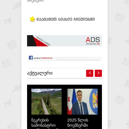
ᲐᲥᲢᲣᲐᲚᲣᲠᲘ
ნეკრესის
2025 წლის
სამონასტრო
ნოემბერში