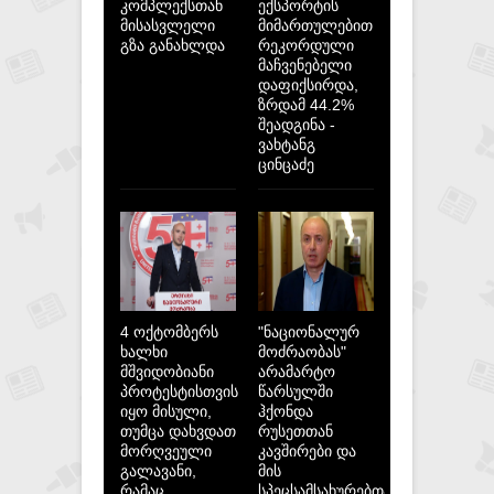
კომპლექსთან
ექსპორტის
მისასვლელი
მიმართულებით
გზა განახლდა
რეკორდული
მაჩვენებელი
დაფიქსირდა,
ზრდამ 44.2%
შეადგინა -
ვახტანგ
ცინცაძე
4 ოქტომბერს
"ნაციონალურ
ხალხი
მოძრაობას"
მშვიდობიანი
არამარტო
პროტესტისთვის
წარსულში
იყო მისული,
ჰქონდა
თუმცა დახვდათ
რუსეთთან
მორღვეული
კავშირები და
გალავანი,
მის
რამაც
სპეცსამსახურებთან,