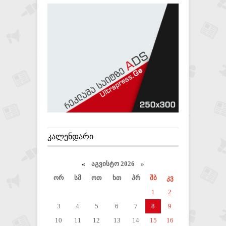
ᲙᲐᲚᲔᲜᲓᲐᲠᲘ
«
აგვისტო 2026 »
ორ
სმ
ოთ
ხთ
პრ
შბ
კვ
1
2
3
4
5
6
7
8
9
10
11
12
13
14
15
16