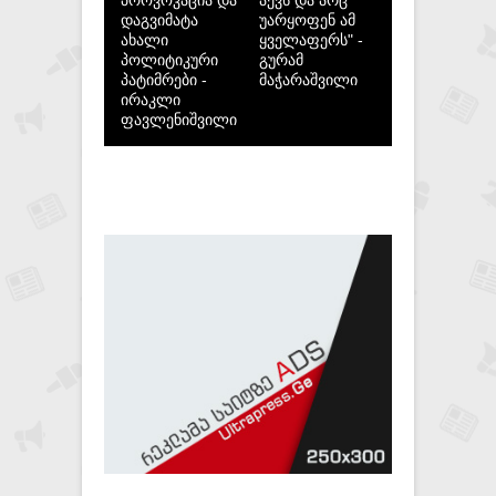
დაგვიმატა
უარყოფენ ამ
ახალი
ყველაფერს" -
პოლიტიკური
გურამ
პატიმრები -
მაჭარაშვილი
ირაკლი
ფავლენიშვილი