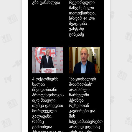
გზა განახლდა
რეკორდული
მაჩვენებელი
დაფიქსირდა,
ზრდამ 44.2%
შეადგინა -
ვახტანგ
ცინცაძე
4 ოქტომბერს
"ნაციონალურ
ხალხი
მოძრაობას"
მშვიდობიანი
არამარტო
პროტესტისთვის
წარსულში
იყო მისული,
ჰქონდა
თუმცა დახვდათ
რუსეთთან
მორღვეული
კავშირები და
გალავანი,
მის
რამაც
სპეცსამსახურებთან,
გამოიწვია
არამედ დღესაც
პროვოკაცია და
აქვს და არც