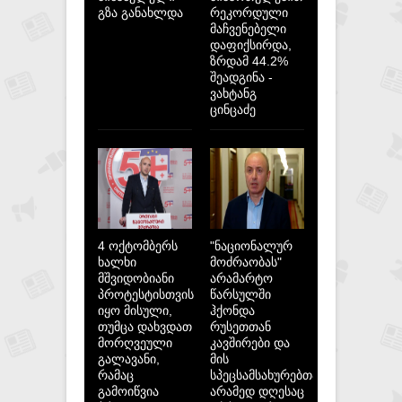
გზა განახლდა
რეკორდული
მაჩვენებელი
დაფიქსირდა,
ზრდამ 44.2%
შეადგინა -
ვახტანგ
ცინცაძე
4 ოქტომბერს
"ნაციონალურ
ხალხი
მოძრაობას"
მშვიდობიანი
არამარტო
პროტესტისთვის
წარსულში
იყო მისული,
ჰქონდა
თუმცა დახვდათ
რუსეთთან
მორღვეული
კავშირები და
გალავანი,
მის
რამაც
სპეცსამსახურებთან,
გამოიწვია
არამედ დღესაც