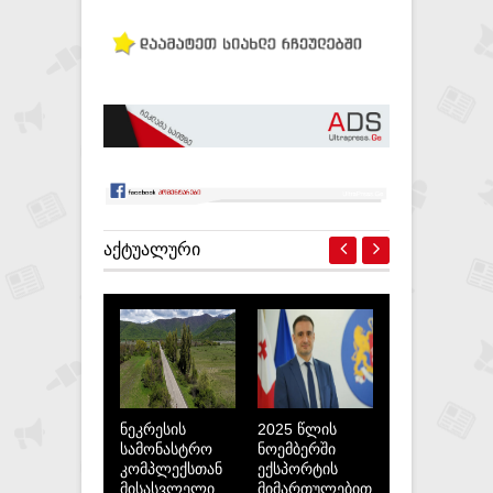
ᲐᲥᲢᲣᲐᲚᲣᲠᲘ
ნეკრესის
2025 წლის
სამონასტრო
ნოემბერში
კომპლექსთან
ექსპორტის
მისასვლელი
მიმართულებით