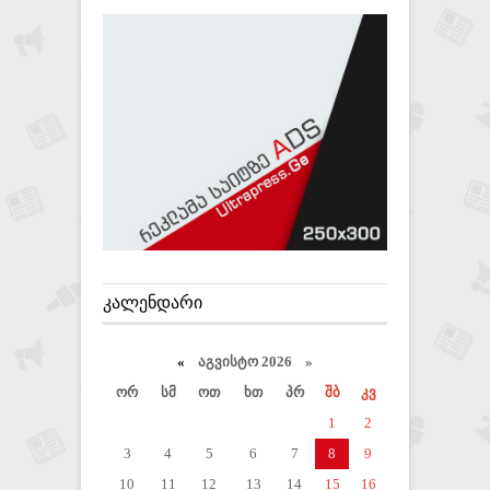
ᲙᲐᲚᲔᲜᲓᲐᲠᲘ
«
აგვისტო 2026 »
ორ
სმ
ოთ
ხთ
პრ
შბ
კვ
1
2
3
4
5
6
7
8
9
10
11
12
13
14
15
16