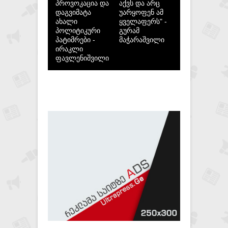
პროვოკაცია და
აქვს და არც
დაგვიმატა
უარყოფენ ამ
ახალი
ყველაფერს" -
პოლიტიკური
გურამ
პატიმრები -
მაჭარაშვილი
ირაკლი
ფავლენიშვილი