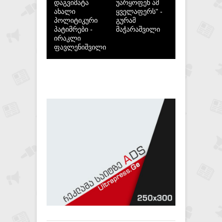
დაგვიმატა
უარყოფენ ამ
ახალი
ყველაფერს" -
პოლიტიკური
გურამ
პატიმრები -
მაჭარაშვილი
ირაკლი
ფავლენიშვილი