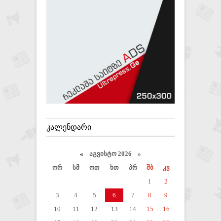
ᲙᲐᲚᲔᲜᲓᲐᲠᲘ
«
აგვისტო 2026 »
ორ
სმ
ოთ
ხთ
პრ
შბ
კვ
1
2
3
4
5
6
7
8
9
10
11
12
13
14
15
16