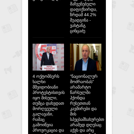
მაჩვენებელი
დაფიქსირდა,
ზრდამ 44.2%
შეადგინა -
ვახტანგ
ცინცაძე
4 ოქტომბერს
"ნაციონალურ
ხალხი
მოძრაობას"
მშვიდობიანი
არამარტო
პროტესტისთვის
წარსულში
იყო მისული,
ჰქონდა
თუმცა დახვდათ
რუსეთთან
მორღვეული
კავშირები და
გალავანი,
მის
რამაც
სპეცსამსახურებთან,
გამოიწვია
არამედ დღესაც
პროვოკაცია და
აქვს და არც