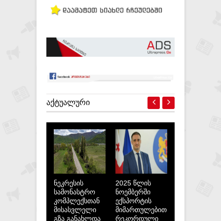
ᲐᲥᲢᲣᲐᲚᲣᲠᲘ
ნეკრესის
2025 წლის
სამონასტრო
ნოემბერში
კომპლექსთან
ექსპორტის
მისასვლელი
მიმართულებით
გზა განახლდა
რეკორდული