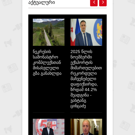
ᲐᲥᲢᲣᲐᲚᲣᲠᲘ
ნეკრესის
2025 წლის
სამონასტრო
ნოემბერში
კომპლექსთან
ექსპორტის
მისასვლელი
მიმართულებით
გზა განახლდა
რეკორდული
მაჩვენებელი
დაფიქსირდა,
ზრდამ 44.2%
შეადგინა -
ვახტანგ
ცინცაძე