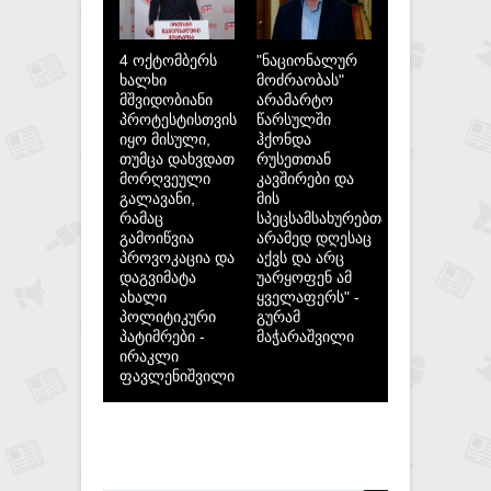
4 ოქტომბერს
"ნაციონალურ
ხალხი
მოძრაობას"
მშვიდობიანი
არამარტო
პროტესტისთვის
წარსულში
იყო მისული,
ჰქონდა
თუმცა დახვდათ
რუსეთთან
მორღვეული
კავშირები და
გალავანი,
მის
რამაც
სპეცსამსახურებთან,
გამოიწვია
არამედ დღესაც
პროვოკაცია და
აქვს და არც
დაგვიმატა
უარყოფენ ამ
ახალი
ყველაფერს" -
პოლიტიკური
გურამ
პატიმრები -
მაჭარაშვილი
ირაკლი
ფავლენიშვილი