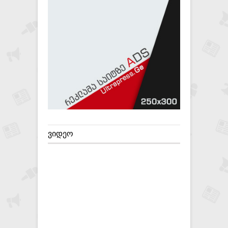
ᲕᲘᲓᲔᲝ