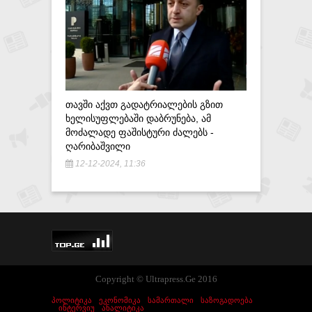
32-Ე ᲑᲐᲢ
ᲬᲘᲜᲐᲛᲝᲡᲐ
ᲓᲐᲐᲡᲠᲣᲚ
27-07-20
ᲗᲐᲕᲨᲘ ᲐᲥᲕᲗ ᲒᲐᲓᲐᲢᲠᲘᲐᲚᲔᲑᲘᲡ ᲒᲖᲘᲗ
ᲮᲔᲚᲘᲡᲣᲤᲚᲔᲑᲐᲨᲘ ᲓᲐᲑᲠᲣᲜᲔᲑᲐ, ᲐᲛ
ᲛᲝᲫᲐᲚᲐᲓᲔ ᲤᲐᲨᲘᲡᲢᲣᲠᲘ ᲫᲐᲚᲔᲑᲡ -
ᲦᲐᲠᲘᲑᲐᲨᲕᲘᲚᲘ
12-12-2024, 11:36
Copyright © Ultrapress.Ge 2016
ᲞᲝᲚᲘᲢᲘᲙᲐ
ᲔᲙᲝᲜᲝᲛᲘᲙᲐ
ᲡᲐᲛᲐᲠᲗᲐᲚᲘ
ᲡᲐᲖᲝᲒᲐᲓᲝᲔᲑᲐ
ᲘᲜᲢᲔᲠᲕᲘᲣ
ᲐᲜᲐᲚᲘᲢᲘᲙᲐ