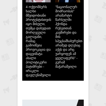
4 ოქტომბერს
"ნაციონალურ
ხალხი
მოძრაობას"
მშვიდობიანი
არამარტო
პროტესტისთვის
წარსულში
იყო მისული,
ჰქონდა
თუმცა დახვდათ
რუსეთთან
მორღვეული
კავშირები და
გალავანი,
მის
რამაც
სპეცსამსახურებთან,
გამოიწვია
არამედ დღესაც
პროვოკაცია და
აქვს და არც
დაგვიმატა
უარყოფენ ამ
ახალი
ყველაფერს" -
პოლიტიკური
გურამ
პატიმრები -
მაჭარაშვილი
ირაკლი
ფავლენიშვილი