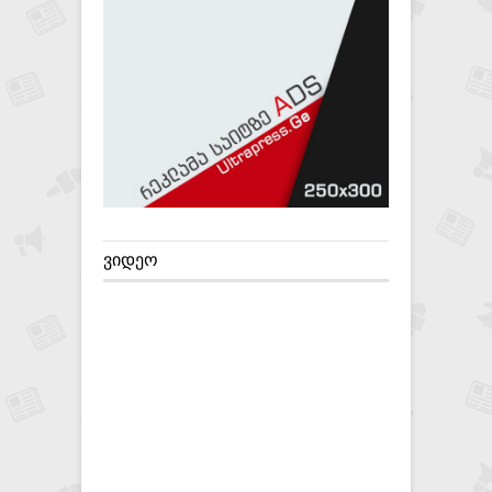
ᲕᲘᲓᲔᲝ