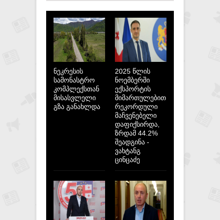
ნეკრესის
2025 წლის
სამონასტრო
ნოემბერში
კომპლექსთან
ექსპორტის
მისასვლელი
მიმართულებით
გზა განახლდა
რეკორდული
მაჩვენებელი
დაფიქსირდა,
ზრდამ 44.2%
შეადგინა -
ვახტანგ
ცინცაძე