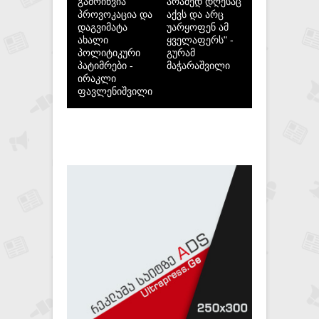
გამოიწვია
არამედ დღესაც
პროვოკაცია და
აქვს და არც
დაგვიმატა
უარყოფენ ამ
ახალი
ყველაფერს" -
პოლიტიკური
გურამ
პატიმრები -
მაჭარაშვილი
ირაკლი
ფავლენიშვილი