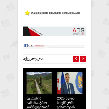
ᲐᲥᲢᲣᲐᲚᲣᲠᲘ
ნეკრესის
2025 წლის
სამონასტრო
ნოემბერში
კომპლექსთან
ექსპორტის