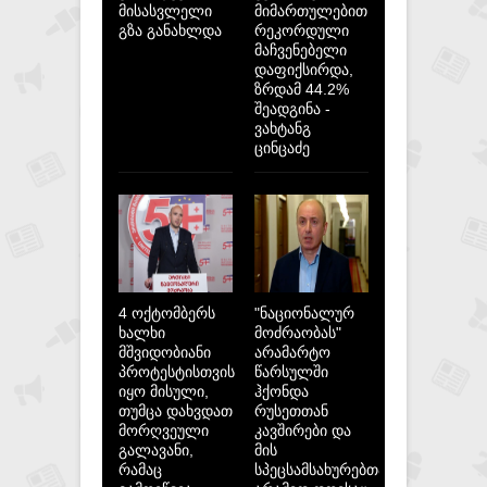
მისასვლელი
მიმართულებით
გზა განახლდა
რეკორდული
მაჩვენებელი
დაფიქსირდა,
ზრდამ 44.2%
შეადგინა -
ვახტანგ
ცინცაძე
4 ოქტომბერს
"ნაციონალურ
ხალხი
მოძრაობას"
მშვიდობიანი
არამარტო
პროტესტისთვის
წარსულში
იყო მისული,
ჰქონდა
თუმცა დახვდათ
რუსეთთან
მორღვეული
კავშირები და
გალავანი,
მის
რამაც
სპეცსამსახურებთან,