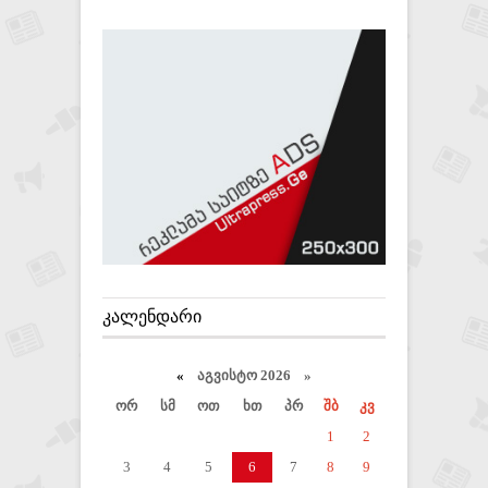
ᲙᲐᲚᲔᲜᲓᲐᲠᲘ
«
აგვისტო 2026 »
ორ
სმ
ოთ
ხთ
პრ
შბ
კვ
1
2
3
4
5
6
7
8
9