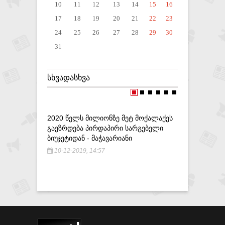
10
11
12
13
14
15
16
17
18
19
20
21
22
23
24
25
26
27
28
29
30
31
ᲡᲮᲕᲐᲓᲐᲡᲮᲕᲐ
2020 ᲬᲔᲚᲡ ᲛᲘᲚᲘᲝᲜᲖᲔ ᲛᲔᲢ ᲛᲝᲥᲐᲚᲐᲥᲔᲡ
,,ᲐᲠᲩᲔᲕᲜ
ᲒᲐᲔᲖᲠᲓᲔᲑᲐ ᲞᲘᲠᲓᲐᲞᲘᲠᲘ ᲡᲐᲠᲒᲔᲑᲔᲚᲘ
ᲛᲝᲘᲗᲮᲝᲕ
ᲑᲘᲣᲯᲔᲢᲘᲓᲐᲜ - ᲛᲐᲭᲐᲕᲐᲠᲘᲐᲜᲘ
ᲠᲐᲢᲘᲐᲜᲘ
10-12-2019, 14:57
3-12-201