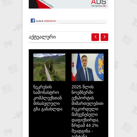
ᲐᲥᲢᲣᲐᲚᲣᲠᲘ
ნეკრესის
2025 წლის
სამონასტრო
ნოემბერში
კომპლექსთან
ექსპორტის
მისასვლელი
მიმართულებით
გზა განახლდა
რეკორდული
მაჩვენებელი
დაფიქსირდა,
ზრდამ 44.2%
შეადგინა -
ვახტანგ