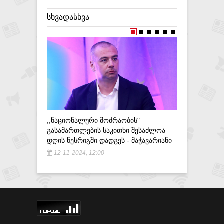
ᲡᲮᲕᲐᲓᲐᲡᲮᲕᲐ
ᲕᲒᲛᲝᲑᲗ Ს
ᲒᲐᲓᲐᲬᲧᲕᲔ
29-05-20
,,ᲜᲐᲪᲘᲝᲜᲐᲚᲣᲠᲘ ᲛᲝᲫᲠᲐᲝᲑᲘᲡ"
ᲒᲐᲡᲐᲛᲐᲠᲗᲚᲔᲑᲘᲡ ᲡᲐᲙᲘᲗᲮᲘ ᲨᲔᲡᲐᲫᲚᲝᲐ
ᲓᲦᲘᲡ ᲬᲔᲡᲠᲘᲒᲨᲘ ᲓᲐᲓᲒᲔᲡ - ᲛᲐᲭᲐᲕᲐᲠᲘᲐᲜᲘ
12-11-2024, 12:00