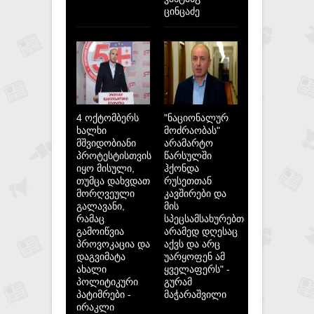
ცინცაძე
4 ოქტომბერს
"ნაციონალურ
ხალხი
მოძრაობას"
მშვიდობიანი
არამარტო
პროტესტისთვის
წარსულში
იყო მისული,
ჰქონდა
თუმცა დახვდათ
რუსეთთან
მორღვეული
კავშირები და
გალავანი,
მის
რამაც
სპეცსამსახურებთან,
გამოიწვია
არამედ დღესაც
პროვოკაცია და
აქვს და არც
დაგვიმატა
უარყოფენ ამ
ახალი
ყველაფერს" -
პოლიტიკური
გურამ
პატიმრები -
მაჭარაშვილი
ირაკლი