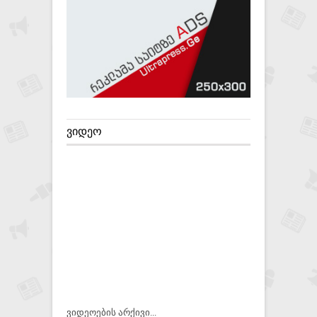
ᲕᲘᲓᲔᲝ
ვიდეოების არქივი...