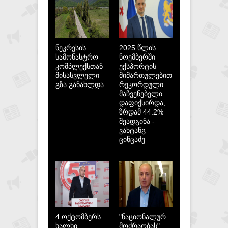
ნეკრესის
2025 წლის
სამონასტრო
ნოემბერში
კომპლექსთან
ექსპორტის
მისასვლელი
მიმართულებით
გზა განახლდა
რეკორდული
მაჩვენებელი
დაფიქსირდა,
ზრდამ 44.2%
შეადგინა -
ვახტანგ
ცინცაძე
4 ოქტომბერს
"ნაციონალურ
ხალხი
მოძრაობას"