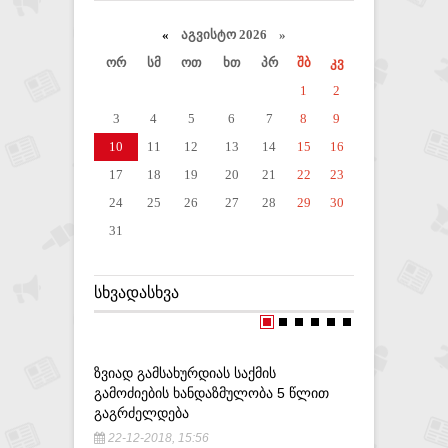
«
აგვისტო 2026 »
ორ
სმ
ოთ
ხთ
პრ
შბ
კვ
1
2
3
4
5
6
7
8
9
10
11
12
13
14
15
16
17
18
19
20
21
22
23
24
25
26
27
28
29
30
31
ᲡᲮᲕᲐᲓᲐᲡᲮᲕᲐ
ᲖᲕᲘᲐᲓ ᲒᲐᲛᲡᲐᲮᲣᲠᲓᲘᲐᲡ ᲡᲐᲥᲛᲘᲡ
ᲐᲭᲐᲠᲐᲨᲘ
ᲒᲐᲛᲝᲫᲘᲔᲑᲘᲡ ᲮᲐᲜᲓᲐᲖᲛᲣᲚᲝᲑᲐ 5 ᲬᲚᲘᲗ
ᲓᲐ ᲡᲐᲚᲝᲜ
ᲒᲐᲒᲠᲫᲔᲚᲓᲔᲑᲐ
21-09-20
22-12-2018, 15:56