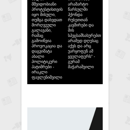
მშვიდობიანი
არამარტო
პროტესტისთვის
წარსულში
იყო მისული,
ჰქონდა
თუმცა დახვდათ
რუსეთთან
მორღვეული
კავშირები და
გალავანი,
მის
რამაც
სპეცსამსახურებთან,
გამოიწვია
არამედ დღესაც
პროვოკაცია და
აქვს და არც
დაგვიმატა
უარყოფენ ამ
ახალი
ყველაფერს" -
პოლიტიკური
გურამ
პატიმრები -
მაჭარაშვილი
ირაკლი
ფავლენიშვილი