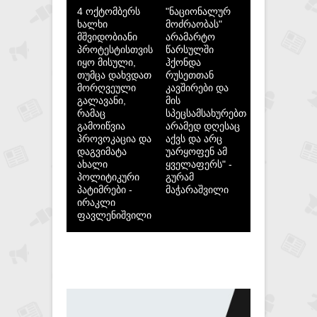
4 ოქტომბერს
"ნაციონალურ
ხალხი
მოძრაობას"
მშვიდობიანი
არამარტო
პროტესტისთვის
წარსულში
იყო მისული,
ჰქონდა
თუმცა დახვდათ
რუსეთთან
მორღვეული
კავშირები და
გალავანი,
მის
რამაც
სპეცსამსახურებთან,
გამოიწვია
არამედ დღესაც
პროვოკაცია და
აქვს და არც
დაგვიმატა
უარყოფენ ამ
ახალი
ყველაფერს" -
პოლიტიკური
გურამ
პატიმრები -
მაჭარაშვილი
ირაკლი
ფავლენიშვილი