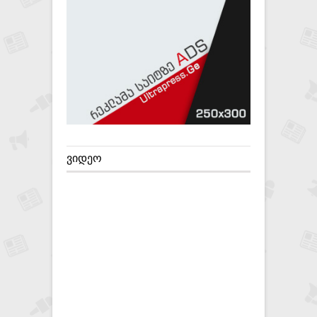
ᲕᲘᲓᲔᲝ