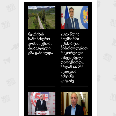
ნეკრესის
2025 წლის
სამონასტრო
ნოემბერში
კომპლექსთან
ექსპორტის
მისასვლელი
მიმართულებით
გზა განახლდა
რეკორდული
მაჩვენებელი
დაფიქსირდა,
ზრდამ 44.2%
შეადგინა -
ვახტანგ
ცინცაძე