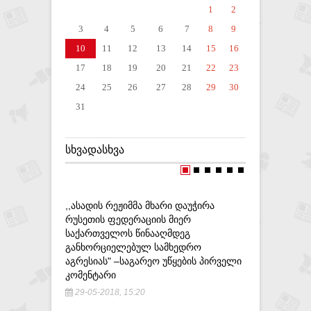
1
2
3
4
5
6
7
8
9
10
11
12
13
14
15
16
17
18
19
20
21
22
23
24
25
26
27
28
29
30
31
ᲡᲮᲕᲐᲓᲐᲡᲮᲕᲐ
,,ᲐᲡᲐᲓᲘᲡ ᲠᲔᲟᲘᲛᲛᲐ ᲛᲮᲐᲠᲘ ᲓᲐᲣᲭᲘᲠᲐ
,,ᲞᲘᲗᲝᲜᲘ
ᲠᲣᲡᲔᲗᲘᲡ ᲤᲔᲓᲔᲠᲐᲪᲘᲘᲡ ᲛᲘᲔᲠ
ᲨᲔᲘᲪᲕᲐᲚᲝ
ᲡᲐᲥᲐᲠᲗᲕᲔᲚᲝᲡ ᲬᲘᲜᲐᲐᲦᲛᲓᲔᲒ
ᲨᲔᲢᲝᲠᲢᲛᲐ
ᲒᲐᲜᲮᲝᲠᲪᲘᲔᲚᲔᲑᲣᲚ ᲡᲐᲛᲮᲔᲓᲠᲝ
12-06-20
ᲐᲒᲠᲔᲡᲘᲐᲡ" –ᲡᲐᲒᲐᲠᲔᲝ ᲣᲬᲧᲔᲑᲘᲡ ᲞᲘᲠᲕᲔᲚᲘ
ᲙᲝᲛᲔᲜᲢᲐᲠᲘ
29-05-2018, 15:20