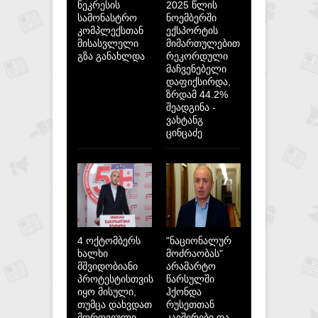
ნეკრესის
2025 წლის
სამონასტრო
ნოემბერში
კომპლექსთან
ექსპორტის
მისასვლელი
მიმართულებით
გზა განახლდა
რეკორდული
მაჩვენებელი
დაფიქსირდა,
ზრდამ 44.2%
შეადგინა -
ვახტანგ
ცინცაძე
4 ოქტომბერს
"ნაციონალურ
ხალხი
მოძრაობას"
მშვიდობიანი
არამარტო
პროტესტისთვის
წარსულში
იყო მისული,
ჰქონდა
თუმცა დახვდათ
რუსეთთან
მორღვეული
კავშირები და