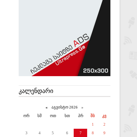
ᲙᲐᲚᲔᲜᲓᲐᲠᲘ
«
აგვისტო 2026 »
ორ
სმ
ოთ
ხთ
პრ
შბ
კვ
1
2
3
4
5
6
7
8
9