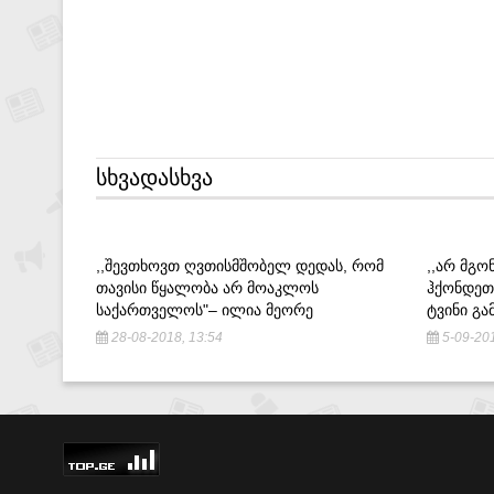
ᲡᲮᲕᲐᲓᲐᲡᲮᲕᲐ
,,ᲨᲔᲕᲗᲮᲝᲕᲗ ᲦᲕᲗᲘᲡᲛᲨᲝᲑᲔᲚ ᲓᲔᲓᲐᲡ, ᲠᲝᲛ
,,ᲐᲠ ᲛᲒᲝ
ᲗᲐᲕᲘᲡᲘ ᲬᲧᲐᲚᲝᲑᲐ ᲐᲠ ᲛᲝᲐᲙᲚᲝᲡ
ᲰᲥᲝᲜᲓᲔᲗ 
ᲡᲐᲥᲐᲠᲗᲕᲔᲚᲝᲡ"– ᲘᲚᲘᲐ ᲛᲔᲝᲠᲔ
ᲢᲕᲘᲜᲘ Გ
28-08-2018, 13:54
5-09-201