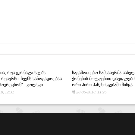
ᲜᲘᲐ, ᲠᲣᲡ ᲟᲣᲠᲜᲐᲚᲘᲡᲢᲔᲑᲡ
ᲡᲐᲒᲐᲛᲝᲫᲘᲔᲑᲝ ᲡᲐᲛᲡᲐᲮᲣᲠᲛᲐ ᲡᲐᲮᲔ
ᲠᲔᲡᲣᲠᲡᲘ, ᲩᲕᲔᲜᲡ ᲡᲐᲖᲝᲒᲐᲓᲝᲔᲑᲐᲡ
ᲥᲝᲜᲔᲑᲘᲡ ᲛᲝᲢᲧᲣᲔᲑᲘᲗ ᲓᲐᲣᲤᲚᲔᲑᲘ
ᲐᲛᲝᲣᲠᲔᲪᲮᲝᲜ"– ᲕᲝᲚᲡᲙᲘ
ᲝᲠᲘ ᲞᲘᲠᲘ ᲞᲐᲡᲣᲮᲘᲡᲒᲔᲑᲐᲨᲘ ᲛᲘᲡᲪᲐ
8, 12:31
28-05-2018, 11:26