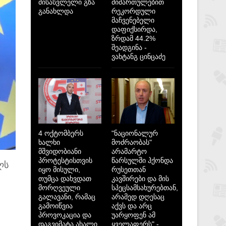
მისასვლელი გზა
მიმართულებით
განახლდა
რეკორდული
მაჩვენებელი
დაფიქსირდა,
ზრდამ 44.2%
შეადგინა -
ვახტანგ ცინცაძე
4 ოქტომბერს
"ნაციონალურ
ხალხი
მოძრაობას"
მშვიდობიანი
არამარტო
პროტესტისთვის
წარსულში ჰქონდა
ლს
იყო მისული,
რუსეთთან
თუმცა დახვდათ
კავშირები და მის
მორღვეული
სპეცსამსახურებთან,
გალავანი, რამაც
არამედ დღესაც
გამოიწვია
აქვს და არც
პროვოკაცია და
უარყოფენ ამ
დაგვიმატა ახალი
ყველაფერს" -