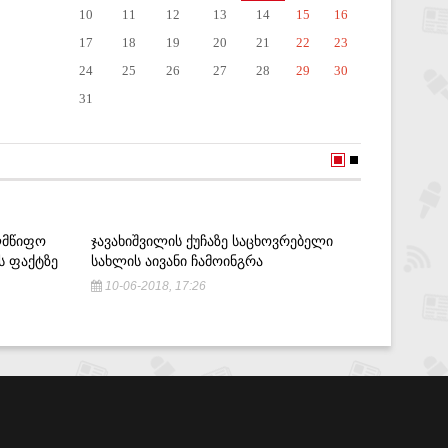
10
11
12
13
14
15
16
17
18
19
20
21
22
23
24
25
26
27
28
29
30
31
ᲚᲛᲬᲘᲤᲝ
ᲯᲐᲕᲐᲮᲘᲨᲕᲘᲚᲘᲡ ᲥᲣᲩᲐᲖᲔ ᲡᲐᲪᲮᲝᲕᲠᲔᲑᲔᲚᲘ
,,ᲒᲐᲠᲧᲕ
Ს ᲤᲐᲥᲢᲖᲔ
ᲡᲐᲮᲚᲘᲡ ᲐᲘᲕᲐᲜᲘ ᲩᲐᲛᲝᲘᲜᲒᲠᲐ
ᲠᲝᲛ ᲪᲮᲝ
ᲰᲒᲐᲕᲡ Ე
10-06-2018, 17:26
5-03-20