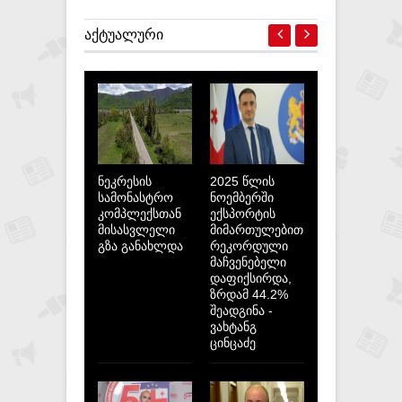
ᲐᲥᲢᲣᲐᲚᲣᲠᲘ
ნეკრესის
2025 წლის
სამონასტრო
ნოემბერში
კომპლექსთან
ექსპორტის
მისასვლელი
მიმართულებით
გზა განახლდა
რეკორდული
მაჩვენებელი
დაფიქსირდა,
ზრდამ 44.2%
შეადგინა -
ვახტანგ
ცინცაძე