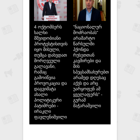
4 ოქტომბერს
"ნაციონალურ
ხალხი
მოძრაობას"
მშვიდობიანი
არამარტო
პროტესტისთვის
წარსულში
იყო მისული,
ჰქონდა
თუმცა დახვდათ
რუსეთთან
მორღვეული
კავშირები და
გალავანი,
მის
რამაც
სპეცსამსახურებთან,
გამოიწვია
არამედ დღესაც
პროვოკაცია და
აქვს და არც
დაგვიმატა
უარყოფენ ამ
ახალი
ყველაფერს" -
პოლიტიკური
გურამ
პატიმრები -
მაჭარაშვილი
ირაკლი
ფავლენიშვილი