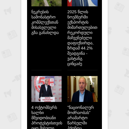
ნეკრესის
2025 წლის
სამონასტრო
ნოემბერში
კომპლექსთან
ექსპორტის
მისასვლელი
მიმართულებით
გზა განახლდა
რეკორდული
მაჩვენებელი
დაფიქსირდა,
ზრდამ 44.2%
შეადგინა -
ვახტანგ
ცინცაძე
4 ოქტომბერს
"ნაციონალურ
ხალხი
მოძრაობას"
მშვიდობიანი
არამარტო
პროტესტისთვის
წარსულში
იყო მისული,
ჰქონდა