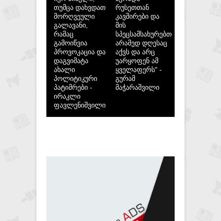
თუმცა დახვდათ
რუსეთთან
მორღვეული
კავშირები და
გალავანი,
მის
რამაც
სპეცსამსახურებთან,
გამოიწვია
არამედ დღესაც
პროვოკაცია და
აქვს და არც
დაგვიმატა
უარყოფენ ამ
ახალი
ყველაფერს" -
პოლიტიკური
გურამ
პატიმრები -
მაჭარაშვილი
ირაკლი
ფავლენიშვილი