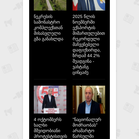
ნეკრესის
2025 წლის
სამონასტრო
ნოემბერში
კომპლექსთან
ექსპორტის
მისასვლელი
მიმართულებით
გზა განახლდა
რეკორდული
მაჩვენებელი
დაფიქსირდა,
ზრდამ 44.2%
შეადგინა -
ვახტანგ
ცინცაძე
4 ოქტომბერს
"ნაციონალურ
ხალხი
მოძრაობას"
მშვიდობიანი
არამარტო
პროტესტისთვის
წარსულში