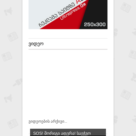
ᲕᲘᲓᲔᲝ
ვიდეოების არქივი...
SOS! ᲛᲝᲠᲘᲒᲘ ᲐᲤᲔᲠᲐ! ᲡᲐᲔᲭᲕᲝ