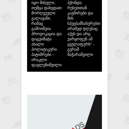
იყო მისული,
ჰქონდა
თუმცა დახვდათ
რუსეთთან
მორღვეული
კავშირები და
გალავანი,
მის
რამაც
სპეცსამსახურებთან,
გამოიწვია
არამედ დღესაც
პროვოკაცია და
აქვს და არც
დაგვიმატა
უარყოფენ ამ
ახალი
ყველაფერს" -
პოლიტიკური
გურამ
პატიმრები -
მაჭარაშვილი
ირაკლი
ფავლენიშვილი