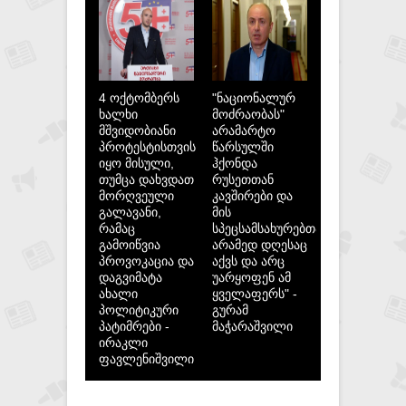
4 ოქტომბერს
"ნაციონალურ
ხალხი
მოძრაობას"
მშვიდობიანი
არამარტო
პროტესტისთვის
წარსულში
იყო მისული,
ჰქონდა
თუმცა დახვდათ
რუსეთთან
მორღვეული
კავშირები და
გალავანი,
მის
რამაც
სპეცსამსახურებთან,
გამოიწვია
არამედ დღესაც
პროვოკაცია და
აქვს და არც
დაგვიმატა
უარყოფენ ამ
ახალი
ყველაფერს" -
პოლიტიკური
გურამ
პატიმრები -
მაჭარაშვილი
ირაკლი
ფავლენიშვილი