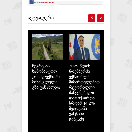
ᲐᲥᲢᲣᲐᲚᲣᲠᲘ
ნეკრესის
2025 წლის
სამონასტრო
ნოემბერში
კომპლექსთან
ექსპორტის
მისასვლელი
მიმართულებით
გზა განახლდა
რეკორდული
მაჩვენებელი
დაფიქსირდა,
ზრდამ 44.2%
შეადგინა -
ვახტანგ
ცინცაძე