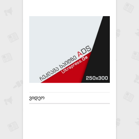
ᲕᲘᲓᲔᲝ