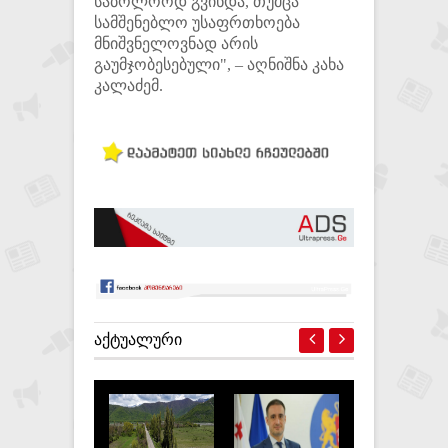
საბოლოოდ გვინდა, თუმცა
სამშენებლო უსაფრთხოება
მნიშვნელოვნად არის
გაუმჯობესებული", – აღნიშნა კახა
კალაძემ.
ᲐᲥᲢᲣᲐᲚᲣᲠᲘ