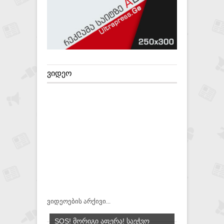
ᲕᲘᲓᲔᲝ
ვიდეოების არქივი...
SOS! ᲛᲝᲠᲘᲒᲘ ᲐᲤᲔᲠᲐ! ᲡᲐᲔᲭᲕᲝ