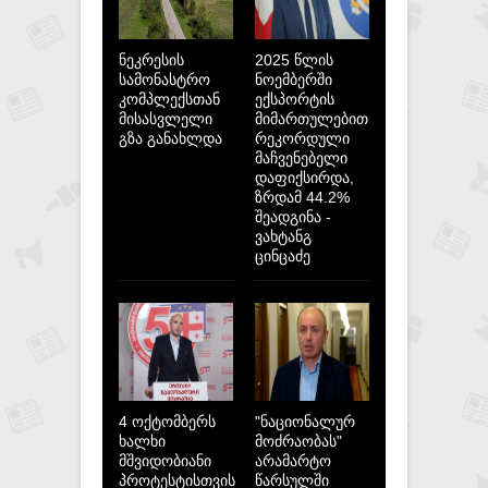
ნეკრესის
2025 წლის
სამონასტრო
ნოემბერში
კომპლექსთან
ექსპორტის
მისასვლელი
მიმართულებით
გზა განახლდა
რეკორდული
მაჩვენებელი
დაფიქსირდა,
ზრდამ 44.2%
შეადგინა -
ვახტანგ
ცინცაძე
4 ოქტომბერს
"ნაციონალურ
ხალხი
მოძრაობას"
მშვიდობიანი
არამარტო
პროტესტისთვის
წარსულში