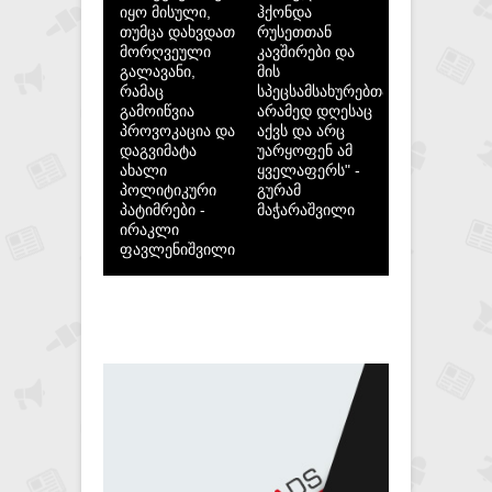
იყო მისული,
ჰქონდა
თუმცა დახვდათ
რუსეთთან
მორღვეული
კავშირები და
გალავანი,
მის
რამაც
სპეცსამსახურებთან,
გამოიწვია
არამედ დღესაც
პროვოკაცია და
აქვს და არც
დაგვიმატა
უარყოფენ ამ
ახალი
ყველაფერს" -
პოლიტიკური
გურამ
პატიმრები -
მაჭარაშვილი
ირაკლი
ფავლენიშვილი