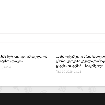
ᲘᲜᲛᲐ ᲩᲣᲠᲩᲮᲔᲚᲔᲑᲘ ᲐᲛᲝᲐᲕᲚᲝ ᲓᲐ
,,ᲖᲐᲖᲐ ᲝᲥᲣᲐᲨᲕᲘᲚᲘ ᲐᲠᲘᲡ ᲜᲐᲛᲓᲕᲘ
ᲓᲐᲐᲪᲮᲝ (ᲤᲝᲢᲝ)
ᲒᲛᲘᲠᲘ, ᲙᲔᲠᲙᲔᲢᲘ ᲙᲐᲙᲐᲚᲘ,ᲠᲝᲛᲔ
ᲒᲐᲢᲔᲮᲐ ᲡᲘᲡᲢᲔᲛᲐᲛ"– ᲡᲐᲐᲙᲐᲨᲕᲘᲚᲘ
8, 15:28
1-10-2018, 14:11