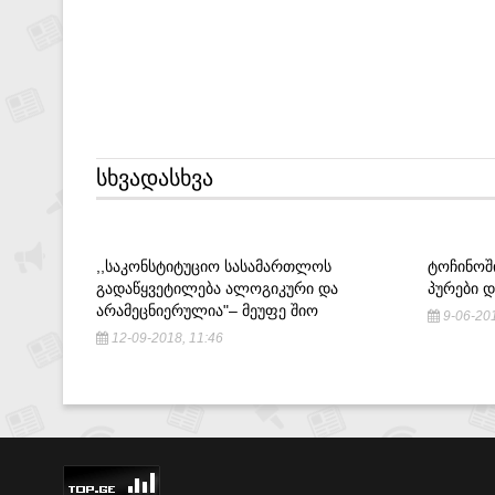
ᲡᲮᲕᲐᲓᲐᲡᲮᲕᲐ
,,ᲡᲐᲙᲝᲜᲡᲢᲘᲢᲣᲪᲘᲝ ᲡᲐᲡᲐᲛᲐᲠᲗᲚᲝᲡ
ᲢᲝᲩᲘᲜᲝᲨ
ᲒᲐᲓᲐᲬᲧᲕᲔᲢᲘᲚᲔᲑᲐ ᲐᲚᲝᲒᲘᲙᲣᲠᲘ ᲓᲐ
ᲞᲣᲠᲔᲑᲘ 
ᲐᲠᲐᲛᲔᲪᲜᲘᲔᲠᲣᲚᲘᲐ"– ᲛᲔᲣᲤᲔ ᲨᲘᲝ
9-06-201
12-09-2018, 11:46