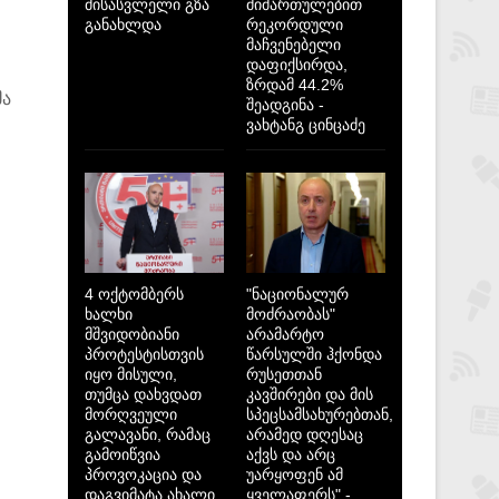
მისასვლელი გზა
მიმართულებით
განახლდა
რეკორდული
მაჩვენებელი
დაფიქსირდა,
ზრდამ 44.2%
მა
შეადგინა -
ვახტანგ ცინცაძე
4 ოქტომბერს
"ნაციონალურ
ხალხი
მოძრაობას"
მშვიდობიანი
არამარტო
პროტესტისთვის
წარსულში ჰქონდა
იყო მისული,
რუსეთთან
თუმცა დახვდათ
კავშირები და მის
მორღვეული
სპეცსამსახურებთან,
გალავანი, რამაც
არამედ დღესაც
გამოიწვია
აქვს და არც
პროვოკაცია და
უარყოფენ ამ
დაგვიმატა ახალი
ყველაფერს" -