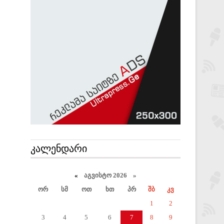
ᲙᲐᲚᲔᲜᲓᲐᲠᲘ
«
აგვისტო 2026 »
ორ
სმ
ოთ
ხთ
პრ
შბ
კვ
1
2
3
4
5
6
7
8
9