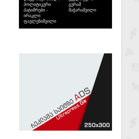
პოლიტიკური
გურამ
პატიმრები -
მაჭარაშვილი
ირაკლი
ფავლენიშვილი