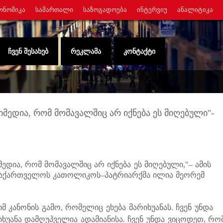
ᲝᲜᲝᲛᲘᲙᲐ
ᲡᲐᲛᲐᲠᲗᲐᲚᲘ
ᲡᲐᲖᲝᲒᲐᲓᲝᲔᲑᲐ
ᲘᲜᲢᲔᲠᲕᲘᲣ
ᲐᲜᲐᲚᲘᲢᲘᲙᲐ
ᲩᲕᲔᲜ ᲨᲔᲡᲐᲮᲔᲑ
ᲠᲔᲙᲚᲐᲛᲐ
ᲙᲝᲜᲢᲐᲥᲢᲘ
იმედია, რომ მომავალშიც არ იქნება ეს მიღებული"-
დია, რომ მომავალშიც არ იქნება ეს მიღებული,"– ამის
დ საქართველოს კათოლიკოს–პატრიარქმა ილია მეორემ
მ კანონის გამო, რომელიც ეხება მარიხუანას. ჩვენ უნდა
ხუანა დამღუპველია ადამიანისა. ჩვენ უნდა ვიცოდეთ, რო