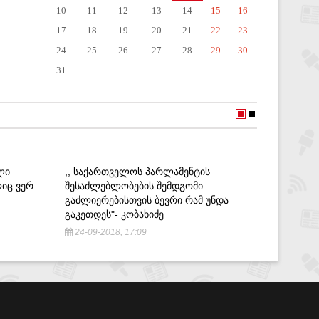
10
11
12
13
14
15
16
17
18
19
20
21
22
23
24
25
26
27
28
29
30
31
ᲚᲘ
,, ᲡᲐᲥᲐᲠᲗᲕᲔᲚᲝᲡ ᲞᲐᲠᲚᲐᲛᲔᲜᲢᲘᲡ
ᲒᲘᲝᲠᲒᲘ 
ᲚᲘᲪ ᲕᲔᲠ
ᲨᲔᲡᲐᲫᲚᲔᲑᲚᲝᲑᲔᲑᲘᲡ ᲨᲔᲛᲓᲒᲝᲛᲘ
ᲡᲐᲖᲔᲘᲛᲝ
ᲒᲐᲫᲚᲘᲔᲠᲔᲑᲘᲡᲗᲕᲘᲡ ᲑᲔᲕᲠᲘ ᲠᲐᲛ ᲣᲜᲓᲐ
28-09-2
ᲒᲐᲙᲔᲗᲓᲔᲡ"- ᲙᲝᲑᲐᲮᲘᲫᲔ
24-09-2018, 17:09