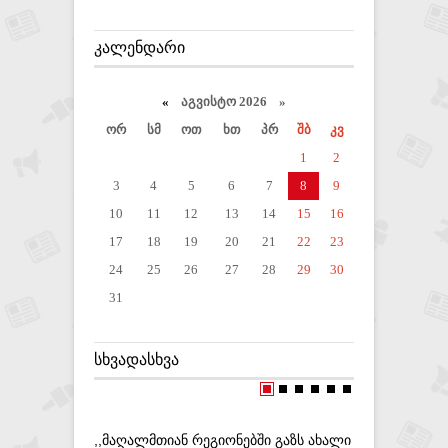
ᲙᲐᲚᲔᲜᲓᲐᲠᲘ
«
აგვისტო 2026 »
ორ
სმ
ოთ
ხთ
პრ
შბ
კვ
1
2
3
4
5
6
7
8
9
10
11
12
13
14
15
16
17
18
19
20
21
22
23
24
25
26
27
28
29
30
31
ᲡᲮᲕᲐᲓᲐᲡᲮᲕᲐ
,,ᲛᲐᲦᲐᲚᲛᲗᲘᲐᲜ ᲠᲔᲒᲘᲝᲜᲔᲑᲨᲘ ᲒᲐᲖᲡ ᲐᲮᲐᲚᲘ
,,ᲪᲘᲤᲠᲣᲚ