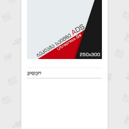
ᲕᲘᲓᲔᲝ