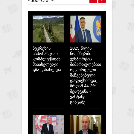
ნეკრესის
2025 წლის
სამონასტრო
ნოემბერში
კომპლექსთან
ექსპორტის
მისასვლელი
მიმართულებით
გზა განახლდა
რეკორდული
მაჩვენებელი
დაფიქსირდა,
ზრდამ 44.2%
შეადგინა -
ვახტანგ
ცინცაძე