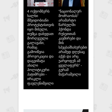
4 ოქტომბერს
"ნაციონალურ
ხალხი
მოძრაობას"
მშვიდობიანი
არამარტო
პროტესტისთვის
წარსულში
იყო მისული,
ჰქონდა
თუმცა დახვდათ
რუსეთთან
მორღვეული
კავშირები და
გალავანი,
მის
რამაც
სპეცსამსახურებთან,
გამოიწვია
არამედ დღესაც
პროვოკაცია და
აქვს და არც
დაგვიმატა
უარყოფენ ამ
ახალი
ყველაფერს" -
პოლიტიკური
გურამ
პატიმრები -
მაჭარაშვილი
ირაკლი
ფავლენიშვილი