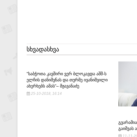
ᲡᲮᲕᲐᲓᲐᲡᲮᲕᲐ
"ᲡᲐᲑᲭᲝᲗᲐ ᲙᲐᲕᲨᲘᲠᲘ ᲕᲔᲠ ᲑᲚᲝᲙᲐᲕᲓᲐ ᲐᲨᲨ-Ს
ᲔᲚᲩᲘᲡ ᲓᲐᲜᲘᲨᲕᲜᲐᲡ ᲓᲐ ᲗᲣᲠᲛᲔ ᲘᲕᲐᲜᲘᲨᲕᲘᲚᲘ
ᲐᲮᲔᲠᲮᲔᲑᲡ ᲐᲛᲐᲡ"– ᲛᲟᲐᲕᲐᲜᲐᲫᲔ
25-10-2018, 16:14
ᲒᲕᲐᲠᲐᲛᲘ
ᲒᲐᲘᲨᲕᲐᲡ 
11-11-20