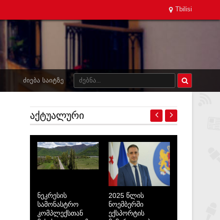
Tbilisi
ᲫᲘᲔᲑᲐ ᲡᲐᲘᲢᲖᲔ
ᲐᲥᲢᲣᲐᲚᲣᲠᲘ
ნეკრესის
2025 წლის
სამონასტრო
ნოემბერში
კომპლექსთან
ექსპორტის