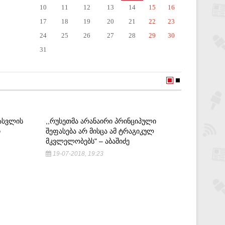
10
11
12
13
14
15
16
17
18
19
20
21
22
23
24
25
26
27
28
29
30
31
ᲒᲐᲡᲕᲚᲘᲡ
,,ᲠᲣᲡᲔᲗᲛᲐ ᲐᲠᲐᲜᲐᲘᲠᲘ ᲞᲠᲘᲜᲪᲘᲞᲣᲚᲘ
ᲯᲝ ᲣᲘᲚᲡ
Თ
ᲨᲔᲤᲐᲡᲔᲑᲐ ᲐᲠ ᲛᲘᲡᲪᲐ ᲐᲛ ᲢᲠᲐᲒᲘᲙᲣᲚ
ᲡᲐᲛᲬᲣᲮᲐ
ᲛᲙᲕᲚᲔᲚᲝᲑᲔᲑᲡ" – ᲐᲑᲐᲨᲘᲫᲔ
ᲕᲝᲚᲡᲙᲘ
19-07-2018, 19:23
14-01-2