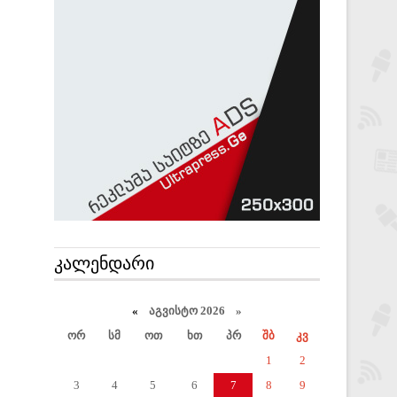
ᲙᲐᲚᲔᲜᲓᲐᲠᲘ
«
აგვისტო 2026 »
ორ
სმ
ოთ
ხთ
პრ
შბ
კვ
1
2
3
4
5
6
7
8
9