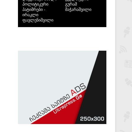
პოლიტიკური
გურამ
პატიმრები -
მაჭარაშვილი
ირაკლი
ფავლენიშვილი