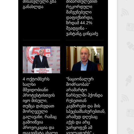
მისასვლელი გზა
მიმართულებით
განახლდა
რეკორდული
მაჩვენებელი
დაფიქსირდა,
ზრდამ 44.2%
შეადგინა -
ვახტანგ ცინცაძე
4 ოქტომბერს
"ნაციონალურ
ხალხი
მოძრაობას"
მშვიდობიანი
არამარტო
პროტესტისთვის
წარსულში ჰქონდა
იყო მისული,
რუსეთთან
თუმცა დახვდათ
კავშირები და მის
მორღვეული
სპეცსამსახურებთან,
გალავანი, რამაც
არამედ დღესაც
გამოიწვია
აქვს და არც
პროვოკაცია და
უარყოფენ ამ
დაგვიმატა ახალი
ყველაფერს" -