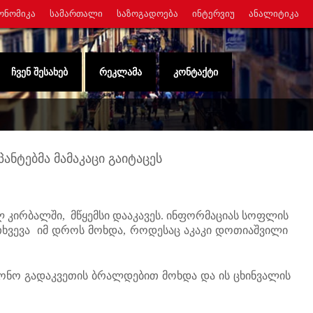
ᲝᲜᲝᲛᲘᲙᲐ
ᲡᲐᲛᲐᲠᲗᲐᲚᲘ
ᲡᲐᲖᲝᲒᲐᲓᲝᲔᲑᲐ
ᲘᲜᲢᲔᲠᲕᲘᲣ
ᲐᲜᲐᲚᲘᲢᲘᲙᲐ
ᲩᲕᲔᲜ ᲨᲔᲡᲐᲮᲔᲑ
ᲠᲔᲙᲚᲐᲛᲐ
ᲙᲝᲜᲢᲐᲥᲢᲘ
ნტებმა მამაკაცი გაიტაცეს
კირბალში, მწყემსი დააკავეს. ინფორმაციას სოფლის
თხვევა იმ დროს მოხდა, როდესაც აკაკი დოთიაშვილი
ონო გადაკვეთის ბრალდებით მოხდა და ის ცხინვალის