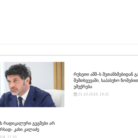
ᲠᲣᲡᲔᲗᲘ ᲐᲨᲨ–Ს ᲨᲔᲗᲐᲜᲮᲛᲔᲑᲘᲓᲐᲜ 
ᲨᲔᲛᲗᲮᲕᲔᲕᲐᲨᲘ, ᲡᲐᲞᲐᲡᲣᲮᲝ ᲖᲝᲛᲔᲑᲘ
ᲔᲛᲣᲥᲠᲔᲑᲐ
21-10-2018, 14:31
ᲐᲡ ᲠᲐᲓᲘᲙᲐᲚᲣᲠᲘ ᲒᲔᲒᲛᲔᲑᲘ ᲐᲠ
ᲐᲠᲡᲐᲓ- ᲙᲐᲮᲘ ᲙᲐᲚᲐᲫᲔ
24, 11:10