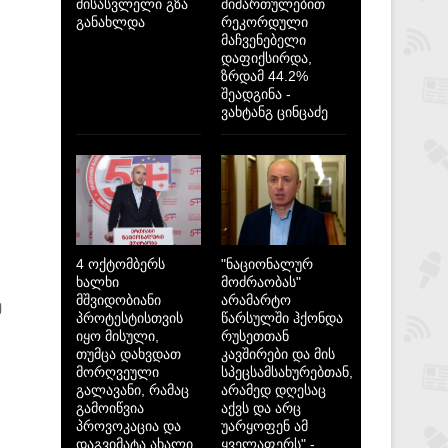
მისასვლელი გზა
მიმართულებით
განახლდა
რეკორდული
მაჩვენებელი
დაფიქსირდა,
ზრდამ 44.2%
შეადგინა -
ვახტანგ ცინცაძე
4 ოქტომბერს
"ნაციონალურ
ხალხი
მოძრაობას"
მშვიდობიანი
არამარტო
ე
პროტესტისთვის
წარსულში ჰქონდა
იყო მისული,
რუსეთთან
თუმცა დახვდათ
კავშირები და მის
მორღვეული
სპეცსამსახურებთან,
გალავანი, რამაც
არამედ დღესაც
გამოიწვია
აქვს და არც
პროვოკაცია და
უარყოფენ ამ
დაგვიმატა ახალი
ყველაფერს" -