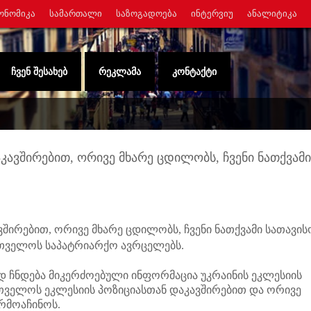
ᲝᲜᲝᲛᲘᲙᲐ
ᲡᲐᲛᲐᲠᲗᲐᲚᲘ
ᲡᲐᲖᲝᲒᲐᲓᲝᲔᲑᲐ
ᲘᲜᲢᲔᲠᲕᲘᲣ
ᲐᲜᲐᲚᲘᲢᲘᲙᲐ
ᲩᲕᲔᲜ ᲨᲔᲡᲐᲮᲔᲑ
ᲠᲔᲙᲚᲐᲛᲐ
ᲙᲝᲜᲢᲐᲥᲢᲘ
ავშირებით, ორივე მხარე ცდილობს, ჩვენი ნათქვამი
ირებით, ორივე მხარე ცდილობს, ჩვენი ნათქვამი სათავი
ართველოს საპატრიარქო ავრცელებს.
 ჩნდება მიკერძოებული ინფორმაცია უკრაინის ეკლესიის
თველოს ეკლესიის პოზიციასთან დაკავშირებით და ორივე
არმოაჩინოს.