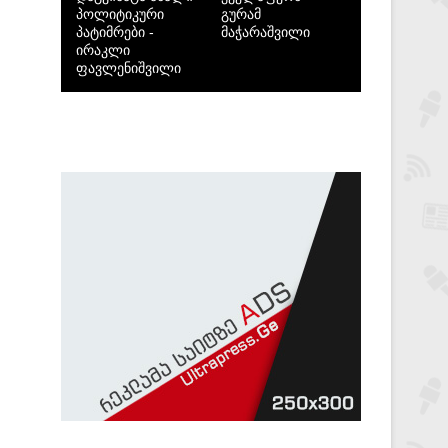
პოლიტიკური
გურამ
პატიმრები -
მაჭარაშვილი
ირაკლი
ფავლენიშვილი