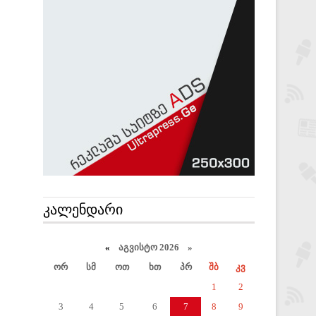
ᲙᲐᲚᲔᲜᲓᲐᲠᲘ
«
აგვისტო 2026 »
ორ
სმ
ოთ
ხთ
პრ
შბ
კვ
1
2
3
4
5
6
7
8
9