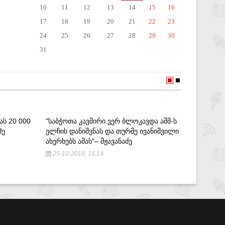
10
11
12
13
14
15
16
17
18
19
20
21
22
23
24
25
26
27
28
29
30
31
ᲐᲡ 20 000
"ᲡᲐᲑᲭᲝᲗᲐ ᲙᲐᲕᲨᲘᲠᲘ ᲕᲔᲠ ᲑᲚᲝᲙᲐᲕᲓᲐ ᲐᲨᲨ-Ს
ᲠᲣᲡᲔᲑᲛᲐ
ᲫᲔ
ᲔᲚᲩᲘᲡ ᲓᲐᲜᲘᲨᲕᲜᲐᲡ ᲓᲐ ᲗᲣᲠᲛᲔ ᲘᲕᲐᲜᲘᲨᲕᲘᲚᲘ
ᲛᲔᲡᲐᲖᲦᲕ
ᲐᲮᲔᲠᲮᲔᲑᲡ ᲐᲛᲐᲡ"– ᲛᲟᲐᲕᲐᲜᲐᲫᲔ
29-06-2
25-10-2018, 16:14