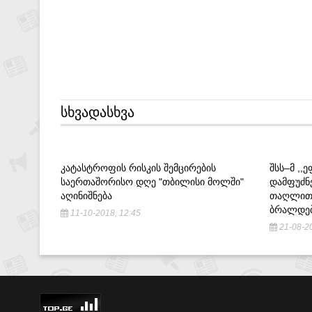
ᲡᲮᲕᲐᲓᲐᲡᲮᲕᲐ
ᲙᲐᲢᲐᲡᲢᲠᲝᲤᲘᲡ ᲠᲘᲡᲙᲘᲡ ᲨᲔᲛᲪᲘᲠᲔᲑᲘᲡ
ᲨᲡᲡ–Მ ,,
ᲡᲐᲔᲠᲗᲐᲨᲝᲠᲘᲡᲝ ᲓᲦᲔ "ᲗᲑᲘᲚᲘᲡᲘ ᲛᲝᲚᲨᲘ"
ᲓᲐᲛᲤᲣᲫᲜ
ᲐᲦᲘᲜᲘᲨᲜᲔᲑᲐ
ᲗᲐᲦᲚᲘᲗᲝ
ᲑᲠᲐᲚᲓᲔᲑ
11-10-2018, 12:45
21-08-20