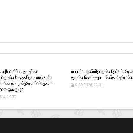
ᲔᲤᲘᲥᲡ ᲑᲘᲖᲜᲔᲡ ᲒᲠᲣᲞᲘᲡ“
ᲑᲘᲫᲘᲜᲐ ᲘᲕᲐᲜᲘᲨᲕᲘᲚᲛᲐ ᲩᲔᲛᲡ ᲞᲐᲠᲢᲘ
ᲔᲑᲚᲔᲑᲘ ᲡᲐᲤᲝᲜᲓᲝ ᲑᲘᲠᲟᲐᲖᲔ
ᲚᲐᲠᲘ ᲬᲐᲐᲠᲗᲕᲐ – ᲜᲘᲜᲝ ᲑᲣᲠᲯᲐᲜᲐ
ᲑᲘᲡ ᲓᲐ ᲙᲘᲑᲔᲠᲓᲐᲜᲐᲨᲐᲣᲚᲘᲡ
8-08-2020, 11:01
ᲘᲗ ᲓᲐᲐᲙᲐᲕᲐ
18, 14:57