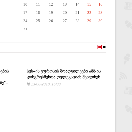
10
11
12
13
14
15
16
17
18
19
20
21
22
23
24
25
26
27
28
29
30
31
ᲔᲑᲘᲡ
ᲡᲣᲡ–ᲘᲡ ᲣᲤᲠᲝᲡᲘᲡ ᲛᲝᲐᲓᲒᲘᲚᲔᲔᲑᲘ ᲐᲨᲨ-ᲘᲡ
,,ᲛᲪᲮᲔᲗ
ᲙᲝᲜᲒᲠᲔᲡᲛᲔᲜᲗᲐ ᲓᲔᲚᲔᲒᲐᲪᲘᲐᲡ ᲨᲔᲮᲕᲓᲜᲔᲜ
ᲬᲛᲘᲜᲓᲐ 
ᲖᲔ"–
ᲐᲛ ᲬᲛᲘᲜ
13-08-2018, 16:00
14-10-2