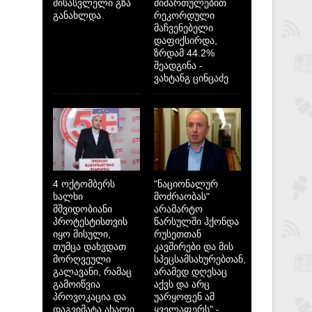
მისასვლელი გზა
მიმართულებით
განახლდა
რეკორდული
მაჩვენებელი
დაფიქსირდა,
ზრდამ 44.2%
შეადგინა -
ვახტანგ ცინცაძე
4 ოქტომბერს
"ნაციონალურ
ხალხი
მოძრაობას"
მშვიდობიანი
არამარტო
პროტესტისთვის
წარსულში ჰქონდა
იყო მისული,
რუსეთთან
თუმცა დახვდათ
კავშირები და მის
მორღვეული
სპეცსამსახურებთან,
გალავანი, რამაც
არამედ დღესაც
გამოიწვია
აქვს და არც
პროვოკაცია და
უარყოფენ ამ
დაგვიმატა ახალი
ყველაფერს" -