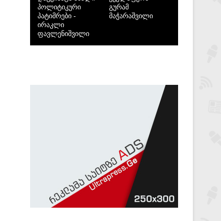
პოლიტიკური
გურამ
პატიმრები -
მაჭარაშვილი
ირაკლი
ფავლენიშვილი