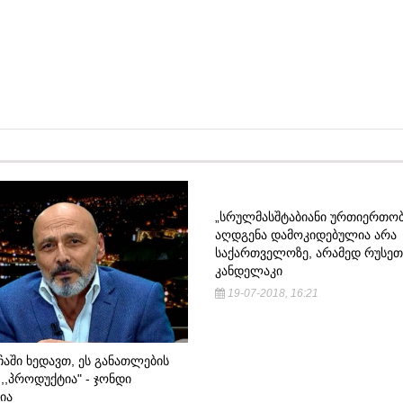
„ᲡᲠᲣᲚᲛᲐᲡᲨᲢᲐᲑᲘᲐᲜᲘ ᲣᲠᲗᲘᲔᲠᲗᲝᲑ
ᲐᲦᲓᲒᲔᲜᲐ ᲓᲐᲛᲝᲙᲘᲓᲔᲑᲣᲚᲘᲐ ᲐᲠᲐ
ᲡᲐᲥᲐᲠᲗᲕᲔᲚᲝᲖᲔ, ᲐᲠᲐᲛᲔᲓ ᲠᲣᲡᲔᲗ
ᲙᲐᲜᲓᲔᲚᲐᲙᲘ
19-07-2018, 16:21
ᲩᲐᲨᲘ ᲮᲔᲓᲐᲕᲗ, ᲔᲡ ᲒᲐᲜᲐᲗᲚᲔᲑᲘᲡ
 ,,ᲞᲠᲝᲓᲣᲥᲢᲘᲐ" - ᲯᲝᲜᲓᲘ
ᲘᲐ