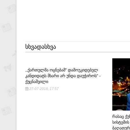
ᲡᲮᲕᲐᲓᲐᲡᲮᲕᲐ
,,ᲥᲐᲠᲗᲣᲚᲛᲐ ᲝᲪᲜᲔᲑᲐᲛ" ᲓᲐᲛᲝᲣᲙᲘᲓᲔᲑᲔᲚ
ᲙᲐᲜᲓᲘᲓᲐᲢᲡ ᲛᲮᲐᲠᲘ ᲐᲠ ᲣᲜᲓᲐ ᲓᲐᲣᲭᲘᲠᲝᲡ" -
ᲥᲣᲪᲜᲐᲨᲕᲘᲚᲘ
27-07-2018, 17:57
ᲠᲐᲡᲐᲪ ᲥᲣ
ᲡᲘᲡᲢᲔᲛᲘᲡ
ᲑᲐᲦᲐᲗᲣᲠ