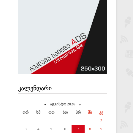
ᲙᲐᲚᲔᲜᲓᲐᲠᲘ
«
აგვისტო 2026 »
ორ
სმ
ოთ
ხთ
პრ
შბ
კვ
1
2
3
4
5
6
7
8
9