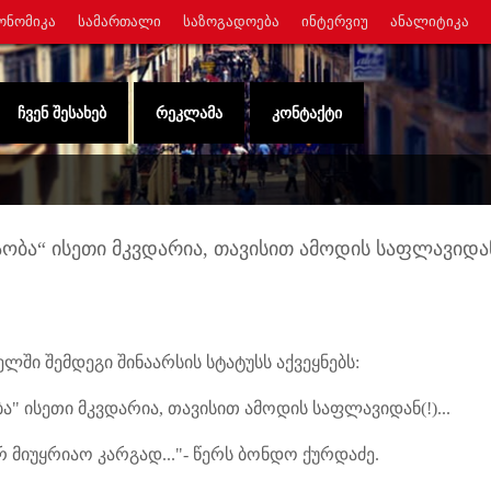
ᲝᲜᲝᲛᲘᲙᲐ
ᲡᲐᲛᲐᲠᲗᲐᲚᲘ
ᲡᲐᲖᲝᲒᲐᲓᲝᲔᲑᲐ
ᲘᲜᲢᲔᲠᲕᲘᲣ
ᲐᲜᲐᲚᲘᲢᲘᲙᲐ
ᲩᲕᲔᲜ ᲨᲔᲡᲐᲮᲔᲑ
ᲠᲔᲙᲚᲐᲛᲐ
ᲙᲝᲜᲢᲐᲥᲢᲘ
აობა“ ისეთი მკვდარია, თავისით ამოდის საფლავიდა
 შემდეგი შინაარსის სტატუსს აქვეყნებს:
" ისეთი მკვდარია, თავისით ამოდის საფლავიდან(!)...
რ მიუყრიაო კარგად..."- წერს ბონდო ქურდაძე.