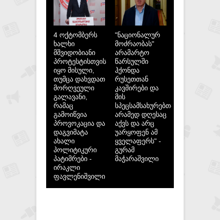
4 ოქტომბერს
"ნაციონალურ
ხალხი
მოძრაობას"
მშვიდობიანი
არამარტო
პროტესტისთვის
წარსულში
იყო მისული,
ჰქონდა
თუმცა დახვდათ
რუსეთთან
მორღვეული
კავშირები და
გალავანი,
მის
რამაც
სპეცსამსახურებთან,
გამოიწვია
არამედ დღესაც
პროვოკაცია და
აქვს და არც
დაგვიმატა
უარყოფენ ამ
ახალი
ყველაფერს" -
პოლიტიკური
გურამ
პატიმრები -
მაჭარაშვილი
ირაკლი
ფავლენიშვილი