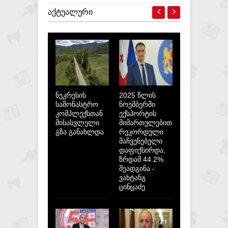
ᲐᲥᲢᲣᲐᲚᲣᲠᲘ
ნეკრესის
2025 წლის
სამონასტრო
ნოემბერში
კომპლექსთან
ექსპორტის
მისასვლელი
მიმართულებით
გზა განახლდა
რეკორდული
მაჩვენებელი
დაფიქსირდა,
ზრდამ 44.2%
შეადგინა -
ვახტანგ
ცინცაძე