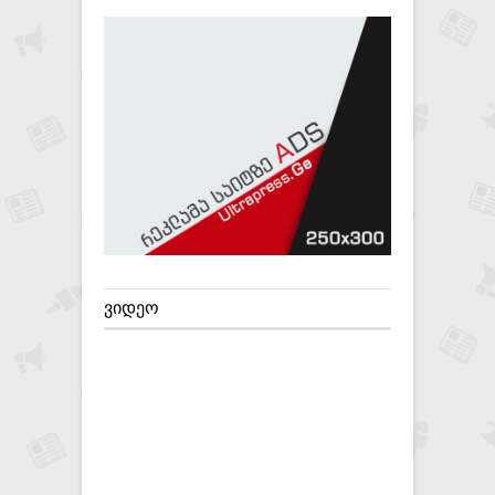
ᲕᲘᲓᲔᲝ