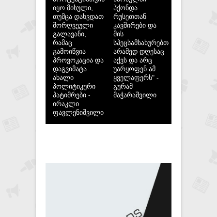
იყო მისული,
ჰქონდა
თუმცა დახვდათ
რუსეთთან
მორღვეული
კავშირები და
გალავანი,
მის
რამაც
სპეცსამსახურებთან,
გამოიწვია
არამედ დღესაც
პროვოკაცია და
აქვს და არც
დაგვიმატა
უარყოფენ ამ
ახალი
ყველაფერს" -
პოლიტიკური
გურამ
პატიმრები -
მაჭარაშვილი
ირაკლი
ფავლენიშვილი