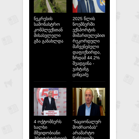
ნეკრესის
2025 წლის
სამონასტრო
ნოემბერში
კომპლექსთან
ექსპორტის
მისასვლელი
მიმართულებით
გზა განახლდა
რეკორდული
მაჩვენებელი
დაფიქსირდა,
ზრდამ 44.2%
შეადგინა -
ვახტანგ
ცინცაძე
4 ოქტომბერს
"ნაციონალურ
ხალხი
მოძრაობას"
მშვიდობიანი
არამარტო
პროტესტისთვის
წარსულში