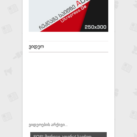
ᲕᲘᲓᲔᲝ
ვიდეოების არქივი...
SOS! ᲛᲝᲠᲘᲒᲘ ᲐᲤᲔᲠᲐ! ᲡᲐᲔᲭᲕᲝ