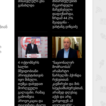
მისასვლელი გზა
მიმართულებით
განახლდა
რეკორდული
მაჩვენებელი
დაფიქსირდა,
ზრდამ 44.2%
შეადგინა -
ვახტანგ ცინცაძე
ბიან
ი
ი
4 ოქტომბერს
"ნაციონალურ
ხალხი
მოძრაობას"
მშვიდობიანი
არამარტო
პროტესტისთვის
წარსულში ჰქონდა
იყო მისული,
რუსეთთან
თუმცა დახვდათ
კავშირები და მის
მორღვეული
სპეცსამსახურებთან,
გალავანი, რამაც
არამედ დღესაც
გამოიწვია
აქვს და არც
პროვოკაცია და
უარყოფენ ამ
დაგვიმატა ახალი
ყველაფერს" -