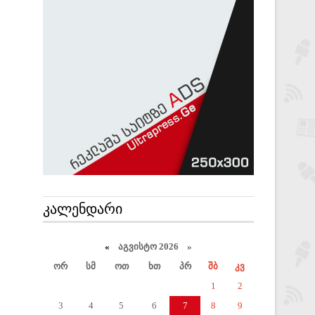
ᲙᲐᲚᲔᲜᲓᲐᲠᲘ
«
აგვისტო 2026 »
ორ
სმ
ოთ
ხთ
პრ
შბ
კვ
1
2
3
4
5
6
7
8
9