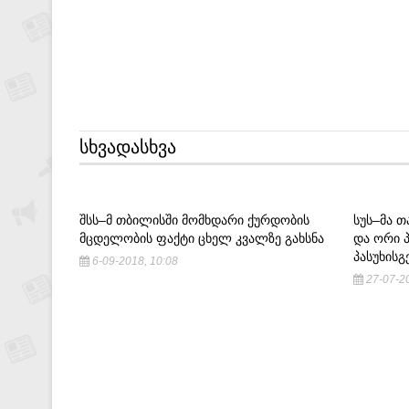
ᲡᲮᲕᲐᲓᲐᲡᲮᲕᲐ
ᲨᲡᲡ–Მ ᲗᲑᲘᲚᲘᲡᲨᲘ ᲛᲝᲛᲮᲓᲐᲠᲘ ᲥᲣᲠᲓᲝᲑᲘᲡ
ᲡᲣᲡ–ᲛᲐ 
ᲛᲪᲓᲔᲚᲝᲑᲘᲡ ᲤᲐᲥᲢᲘ ᲪᲮᲔᲚ ᲙᲕᲐᲚᲖᲔ ᲒᲐᲮᲡᲜᲐ
ᲓᲐ ᲝᲠᲘ 
ᲞᲐᲡᲣᲮᲘᲡᲒ
6-09-2018, 10:08
27-07-20