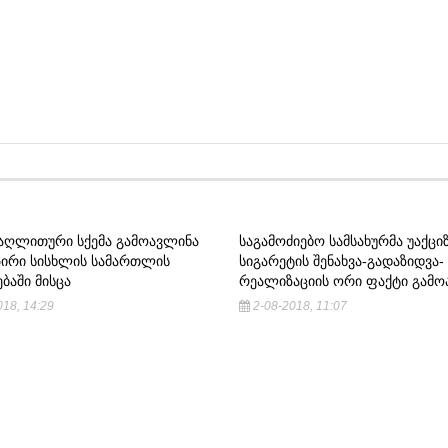
ᲗᲐᲦᲚᲘᲗᲣᲠᲘ ᲡᲥᲔᲛᲐ ᲒᲐᲛᲝᲐᲕᲚᲘᲜᲐ
ᲡᲐᲒᲐᲛᲝᲫᲘᲔᲑᲝ ᲡᲐᲛᲡᲐᲮᲣᲠᲛᲐ ᲣᲐᲥᲪᲘ
ᲞᲘᲠᲘ ᲡᲘᲡᲮᲚᲘᲡ ᲡᲐᲛᲐᲠᲗᲚᲘᲡ
ᲡᲘᲒᲐᲠᲔᲢᲘᲡ ᲨᲔᲜᲐᲮᲕᲐ-ᲒᲐᲓᲐᲖᲘᲓᲕᲐ-
ᲔᲑᲐᲨᲘ ᲛᲘᲡᲪᲐ
ᲠᲔᲐᲚᲘᲖᲐᲪᲘᲘᲡ ᲝᲠᲘ ᲤᲐᲥᲢᲘ ᲒᲐᲛᲝ
18, 14:29
2-08-2018, 11:07