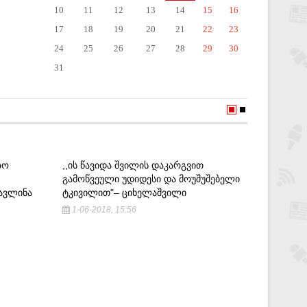
10
11
12
13
14
15
16
17
18
19
20
21
22
23
24
25
26
27
28
29
30
31
ᲖᲝ
,,ᲘᲡ ᲬᲐᲕᲘᲓᲐ ᲨᲕᲘᲚᲘᲡ ᲓᲐᲙᲐᲠᲒᲕᲘᲗ
ᲒᲐᲛᲝᲬᲕᲔᲣᲚᲘ ᲣᲓᲘᲓᲔᲡᲘ ᲓᲐ ᲛᲝᲣᲨᲣᲨᲔᲑᲔᲚᲘ
ᲐᲕᲚᲘᲜᲐ
ᲢᲙᲘᲕᲘᲚᲘᲗ"– ᲪᲘᲮᲔᲚᲐᲨᲕᲘᲚᲘ
1-06-2018, 15:56
"ᲜᲐᲪᲘᲝᲜ
ᲬᲐᲠᲡᲣᲚᲨ
ᲓᲐ ᲛᲘᲡ 