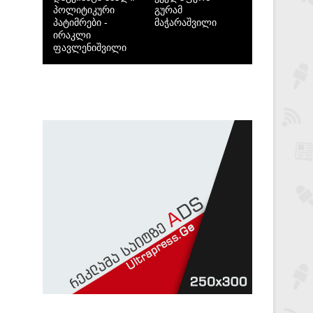
პოლიტიკური
გურამ
პატიმრები -
მაჭარაშვილი
ირაკლი
ფავლენიშვილი