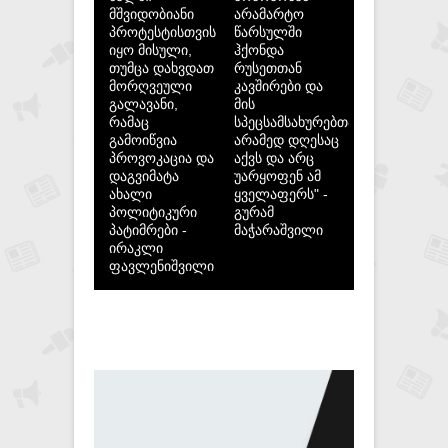
მშვიდობიანი
არამარტო
პროტესტისთვის
წარსულში
იყო მისული,
ჰქონდა
თუმცა დახვდათ
რუსეთთან
მორღვეული
კავშირები და
გალავანი,
მის
რამაც
სპეცსამსახურებთან,
გამოიწვია
არამედ დღესაც
პროვოკაცია და
აქვს და არც
დაგვიმატა
უარყოფენ ამ
ახალი
ყველაფერს" -
პოლიტიკური
გურამ
პატიმრები -
მაჭარაშვილი
ირაკლი
ფავლენიშვილი