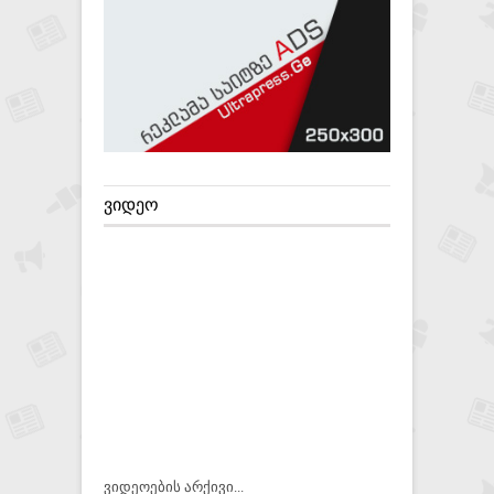
ᲕᲘᲓᲔᲝ
ვიდეოების არქივი...