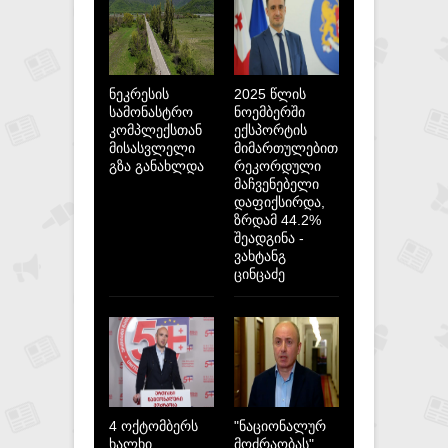
ნეკრესის
2025 წლის
სამონასტრო
ნოემბერში
კომპლექსთან
ექსპორტის
მისასვლელი
მიმართულებით
გზა განახლდა
რეკორდული
მაჩვენებელი
დაფიქსირდა,
ზრდამ 44.2%
შეადგინა -
ვახტანგ
ცინცაძე
4 ოქტომბერს
"ნაციონალურ
ხალხი
მოძრაობას"