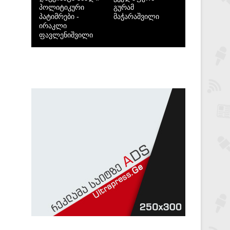
პოლიტიკური
გურამ
პატიმრები -
მაჭარაშვილი
ირაკლი
ფავლენიშვილი