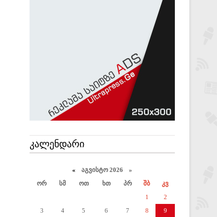
ᲙᲐᲚᲔᲜᲓᲐᲠᲘ
«
აგვისტო 2026 »
ორ
სმ
ოთ
ხთ
პრ
შბ
კვ
1
2
3
4
5
6
7
8
9