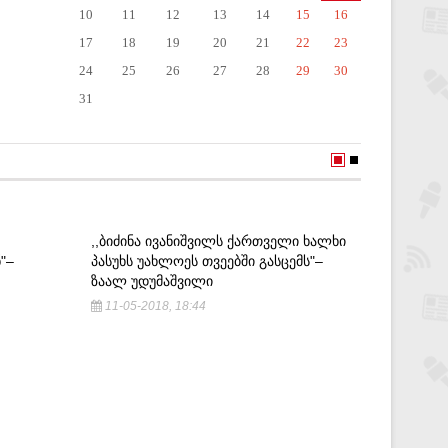
10
11
12
13
14
15
16
17
18
19
20
21
22
23
24
25
26
27
28
29
30
31
,,ᲑᲘᲫᲘᲜᲐ ᲘᲕᲐᲜᲘᲨᲕᲘᲚᲡ ᲥᲐᲠᲗᲕᲔᲚᲘ ᲮᲐᲚᲮᲘ
,,ᲘᲛ ᲦᲛ
"–
ᲞᲐᲡᲣᲮᲡ ᲣᲐᲮᲚᲝᲔᲡ ᲗᲕᲔᲔᲑᲨᲘ ᲒᲐᲡᲪᲔᲛᲡ"–
ᲪᲔᲪᲮᲚᲘᲡ
ᲖᲐᲐᲚ ᲣᲓᲣᲛᲐᲨᲕᲘᲚᲘ
ᲒᲝᲛᲝᲠᲘ
11-05-2018, 18:44
9-11-20