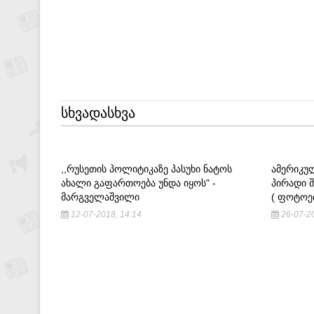
ᲡᲮᲕᲐᲓᲐᲡᲮᲕᲐ
,,ᲠᲣᲡᲔᲗᲘᲡ ᲞᲝᲚᲘᲢᲘᲙᲐᲖᲔ ᲞᲐᲡᲣᲮᲘ ᲜᲐᲢᲝᲡ
ᲐᲛᲔᲠᲘᲙᲣ
ᲐᲮᲐᲚᲘ ᲒᲐᲤᲐᲠᲗᲝᲔᲑᲐ ᲣᲜᲓᲐ ᲘᲧᲝᲡ" -
ᲞᲘᲠᲐᲓᲘ 
ᲛᲐᲠᲒᲕᲔᲚᲐᲨᲕᲘᲚᲘ
( ᲤᲝᲢᲝᲔ
12-07-2018, 14:14
26-07-20