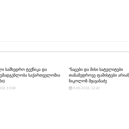
ᲚᲘ ᲡᲐᲛᲮᲔᲓᲠᲝ ᲢᲔᲥᲜᲘᲙᲐ ᲓᲐ
"ᲜᲐᲪᲔᲑᲘ ᲓᲐ ᲛᲘᲡᲘ ᲡᲐᲢᲔᲚᲘᲢᲔᲑᲘ
ᲨᲔᲛᲐᲓᲒᲔᲜᲚᲝᲑᲐ ᲡᲐᲥᲐᲠᲗᲕᲔᲚᲝᲨᲘᲐ
ᲗᲐᲜᲐᲛᲔᲓᲠᲝᲕᲔ ᲤᲐᲨᲘᲡᲢᲔᲑᲘ ᲐᲠᲘᲐᲜ
ᲑᲘ)
ᲜᲘᲙᲝᲚᲝᲖ ᲛᲟᲐᲕᲐᲜᲐᲫᲔ
18, 13:08
9-05-2018, 12:42