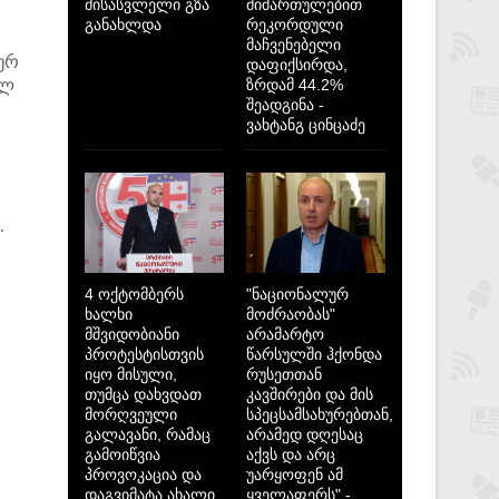
მისასვლელი გზა
მიმართულებით
განახლდა
რეკორდული
მაჩვენებელი
ურ
დაფიქსირდა,
ილ
ზრდამ 44.2%
შეადგინა -
ვახტანგ ცინცაძე
.
4 ოქტომბერს
"ნაციონალურ
ხალხი
მოძრაობას"
მშვიდობიანი
არამარტო
პროტესტისთვის
წარსულში ჰქონდა
იყო მისული,
რუსეთთან
თუმცა დახვდათ
კავშირები და მის
მორღვეული
სპეცსამსახურებთან,
გალავანი, რამაც
არამედ დღესაც
გამოიწვია
აქვს და არც
პროვოკაცია და
უარყოფენ ამ
დაგვიმატა ახალი
ყველაფერს" -