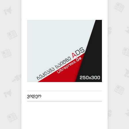
ᲕᲘᲓᲔᲝ