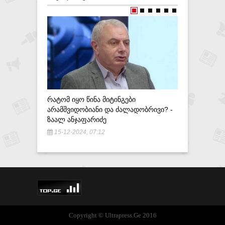
ᲡᲐᲨᲔᲛᲝᲓᲒ
ᲤᲐᲠᲒᲚᲔᲑᲨ
ᲛᲪᲔᲜᲐᲠᲔ 
18-10-20
ᲠᲐᲢᲝᲛ ᲘᲧᲝ ᲬᲘᲜᲐ ᲛᲘᲢᲘᲜᲒᲔᲑᲘ
ᲐᲠᲐᲛᲨᲕᲘᲓᲝᲑᲘᲐᲜᲘ ᲓᲐ ᲫᲐᲚᲐᲓᲝᲑᲠᲘᲕᲘ? -
ᲖᲐᲐᲚ ᲐᲜᲯᲐᲤᲐᲠᲘᲫᲔ
15-12-2024, 07:12
Copyright © Ultrapress.Ge 2016