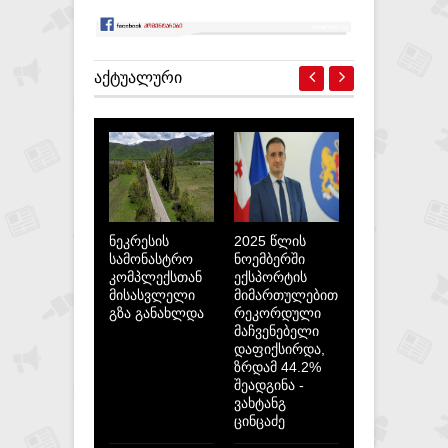
ᲐᲥᲢᲣᲐᲚᲣᲠᲘ
ნეკრესის
2025 წლის
სამონასტრო
ნოემბერში
კომპლექსთან
ექსპორტის
მისასვლელი
მიმართულებით
გზა განახლდა
რეკორდული
მაჩვენებელი
დაფიქსირდა,
ზრდამ 44.2%
შეადგინა -
ვახტანგ
ცინცაძე