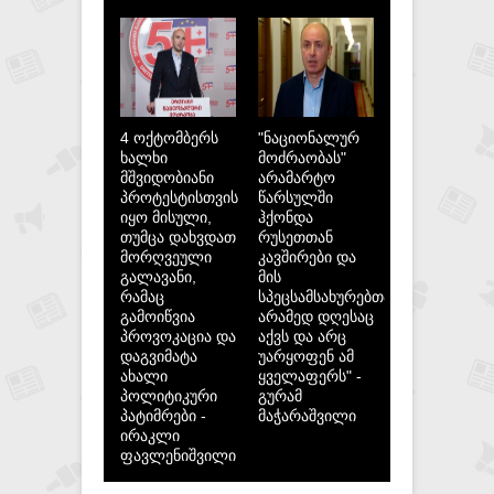
4 ოქტომბერს
"ნაციონალურ
ხალხი
მოძრაობას"
მშვიდობიანი
არამარტო
პროტესტისთვის
წარსულში
იყო მისული,
ჰქონდა
თუმცა დახვდათ
რუსეთთან
მორღვეული
კავშირები და
გალავანი,
მის
რამაც
სპეცსამსახურებთან,
გამოიწვია
არამედ დღესაც
პროვოკაცია და
აქვს და არც
დაგვიმატა
უარყოფენ ამ
ახალი
ყველაფერს" -
პოლიტიკური
გურამ
პატიმრები -
მაჭარაშვილი
ირაკლი
ფავლენიშვილი