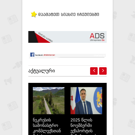
ᲐᲥᲢᲣᲐᲚᲣᲠᲘ
ნეკრესის
2025 წლის
სამონასტრო
ნოემბერში
კომპლექსთან
ექსპორტის