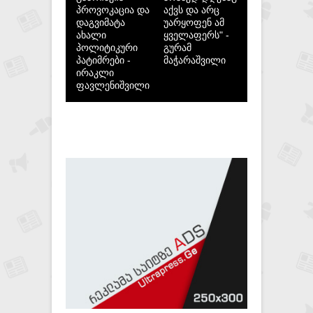
პროვოკაცია და
აქვს და არც
დაგვიმატა
უარყოფენ ამ
ახალი
ყველაფერს" -
პოლიტიკური
გურამ
პატიმრები -
მაჭარაშვილი
ირაკლი
ფავლენიშვილი