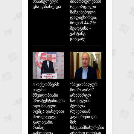
მისასვლელი
მიმართულებით
გზა განახლდა
რეკორდული
მაჩვენებელი
დაფიქსირდა,
ზრდამ 44.2%
შეადგინა -
ვახტანგ
ცინცაძე
4 ოქტომბერს
"ნაციონალურ
ხალხი
მოძრაობას"
მშვიდობიანი
არამარტო
პროტესტისთვის
წარსულში
იყო მისული,
ჰქონდა
თუმცა დახვდათ
რუსეთთან
მორღვეული
კავშირები და
გალავანი,
მის
რამაც
სპეცსამსახურებთან,
გამოიწვია
არამედ დღესაც