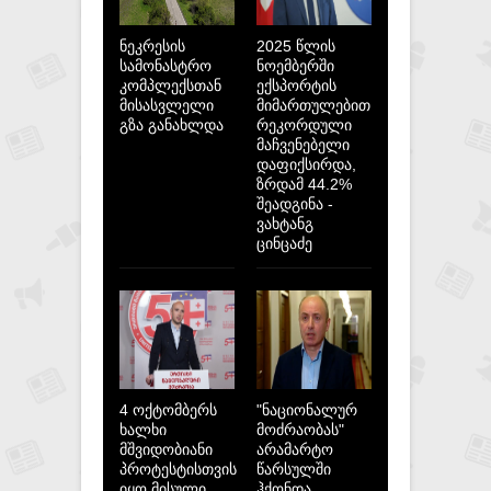
ნეკრესის
2025 წლის
სამონასტრო
ნოემბერში
კომპლექსთან
ექსპორტის
მისასვლელი
მიმართულებით
გზა განახლდა
რეკორდული
მაჩვენებელი
დაფიქსირდა,
ზრდამ 44.2%
შეადგინა -
ვახტანგ
ცინცაძე
4 ოქტომბერს
"ნაციონალურ
ხალხი
მოძრაობას"
მშვიდობიანი
არამარტო
პროტესტისთვის
წარსულში
იყო მისული,
ჰქონდა