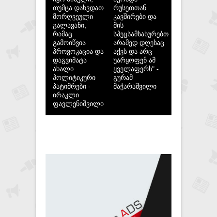
თუმცა დახვდათ
რუსეთთან
მორღვეული
კავშირები და
გალავანი,
მის
რამაც
სპეცსამსახურებთან,
გამოიწვია
არამედ დღესაც
პროვოკაცია და
აქვს და არც
დაგვიმატა
უარყოფენ ამ
ახალი
ყველაფერს" -
პოლიტიკური
გურამ
პატიმრები -
მაჭარაშვილი
ირაკლი
ფავლენიშვილი