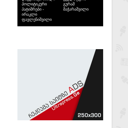
პოლიტიკური
გურამ
პატიმრები -
მაჭარაშვილი
ირაკლი
ფავლენიშვილი