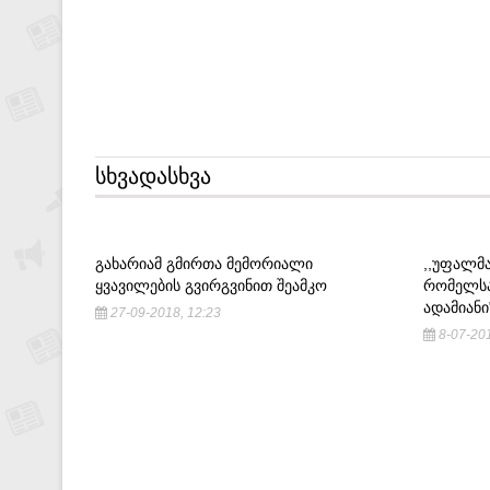
ᲡᲮᲕᲐᲓᲐᲡᲮᲕᲐ
ᲒᲐᲮᲐᲠᲘᲐᲛ ᲒᲛᲘᲠᲗᲐ ᲛᲔᲛᲝᲠᲘᲐᲚᲘ
,,ᲣᲤᲐᲚᲛᲐ
ᲧᲕᲐᲕᲘᲚᲔᲑᲘᲡ ᲒᲕᲘᲠᲒᲕᲘᲜᲘᲗ ᲨᲔᲐᲛᲙᲝ
ᲠᲝᲛᲔᲚᲡᲐ
ᲐᲓᲐᲛᲘᲐᲜᲘ
27-09-2018, 12:23
8-07-201