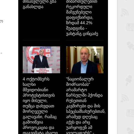
მისასვლელი გზა
მიმართულებით
განახლდა
რეკორდული
მაჩვენებელი
დაფიქსირდა,
ყო
ზრდამ 44.2%
შეადგინა -
ვახტანგ ცინცაძე
-
4 ოქტომბერს
"ნაციონალურ
ხალხი
მოძრაობას"
მშვიდობიანი
არამარტო
პროტესტისთვის
წარსულში ჰქონდა
იყო მისული,
რუსეთთან
თუმცა დახვდათ
კავშირები და მის
მორღვეული
სპეცსამსახურებთან,
გალავანი, რამაც
არამედ დღესაც
გამოიწვია
აქვს და არც
პროვოკაცია და
უარყოფენ ამ
დაგვიმატა ახალი
ყველაფერს" -