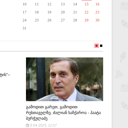
10
11
12
13
14
15
16
17
18
19
20
21
22
23
24
25
26
27
28
29
30
31
ᲢᲘᲡ"–
ᲒᲐᲛᲝᲓᲘᲗ ᲒᲐᲠᲔᲗ, ᲒᲐᲛᲝᲓᲘᲗ
ᲠᲣᲡᲗᲐᲕᲔᲚᲖᲔ, ᲫᲐᲚᲘᲐᲜ ᲡᲐᲩᲥᲐᲠᲝᲐ - ᲞᲐᲐᲢᲐ
ᲗᲥᲕᲔᲜᲘ 
ᲑᲣᲠᲭᲣᲚᲐᲫᲔ
ᲡᲐᲥᲐᲠᲗ
9-04-2025, 12:07
ᲖᲣᲠᲐᲑᲘᲨ