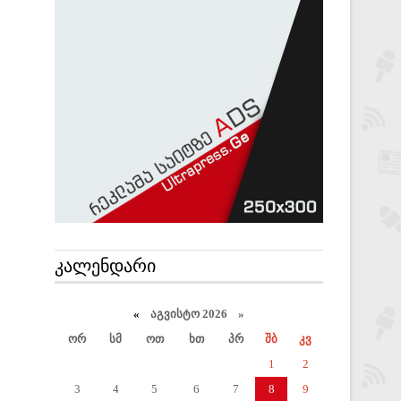
ᲙᲐᲚᲔᲜᲓᲐᲠᲘ
«
აგვისტო 2026 »
ორ
სმ
ოთ
ხთ
პრ
შბ
კვ
1
2
3
4
5
6
7
8
9