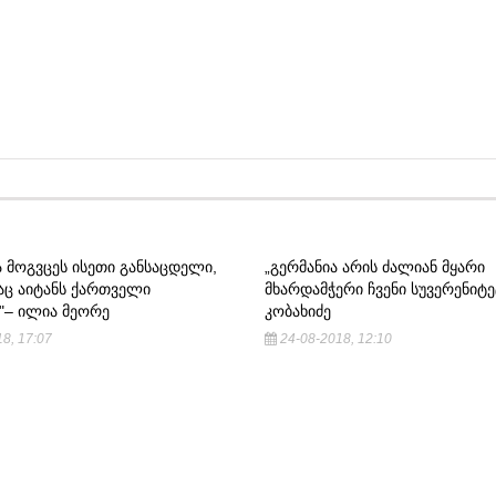
 ᲛᲝᲒᲕᲪᲔᲡ ᲘᲡᲔᲗᲘ ᲒᲐᲜᲡᲐᲪᲓᲔᲚᲘ,
„ᲒᲔᲠᲛᲐᲜᲘᲐ ᲐᲠᲘᲡ ᲫᲐᲚᲘᲐᲜ ᲛᲧᲐᲠᲘ
Ც ᲐᲘᲢᲐᲜᲡ ᲥᲐᲠᲗᲕᲔᲚᲘ
ᲛᲮᲐᲠᲓᲐᲛᲭᲔᲠᲘ ᲩᲕᲔᲜᲘ ᲡᲣᲕᲔᲠᲔᲜᲘᲢᲔ
"– ᲘᲚᲘᲐ ᲛᲔᲝᲠᲔ
ᲙᲝᲑᲐᲮᲘᲫᲔ
8, 17:07
24-08-2018, 12:10