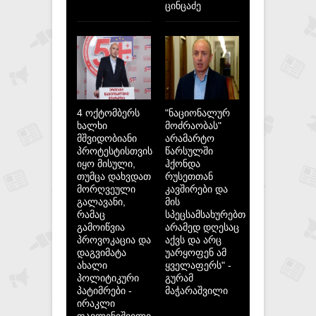
ცინცაძე
4 ოქტომბერს
"ნაციონალურ
ხალხი
მოძრაობას"
მშვიდობიანი
არამარტო
პროტესტისთვის
წარსულში
იყო მისული,
ჰქონდა
თუმცა დახვდათ
რუსეთთან
მორღვეული
კავშირები და
გალავანი,
მის
რამაც
სპეცსამსახურებთან,
გამოიწვია
არამედ დღესაც
პროვოკაცია და
აქვს და არც
დაგვიმატა
უარყოფენ ამ
ახალი
ყველაფერს" -
პოლიტიკური
გურამ
პატიმრები -
მაჭარაშვილი
ირაკლი
ფავლენიშვილი