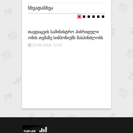
ᲡᲮᲕᲐᲓᲐᲡᲮᲕᲐ
ᲗᲐᲕᲓᲐᲪᲕᲘᲡ ᲡᲐᲛᲘᲜᲘᲡᲢᲠᲝ ᲰᲘᲑᲠᲘᲓᲣᲚᲘ
,,ᲬᲐᲠᲛᲐᲠ
ᲝᲛᲘᲡ ᲗᲔᲛᲐᲖᲔ ᲡᲘᲛᲞᲝᲖᲘᲣᲛᲡ ᲛᲐᲡᲞᲘᲜᲫᲚᲝᲑᲡ
ᲛᲐᲛᲐᲙᲐᲪᲘ
ᲨᲔᲣᲠᲩᲔᲕᲘ
12-06-2018, 12:43
ᲨᲔᲡᲐᲤᲔᲠᲘ
ᲨᲐᲠᲐᲨᲘᲫᲔ
7-09-201