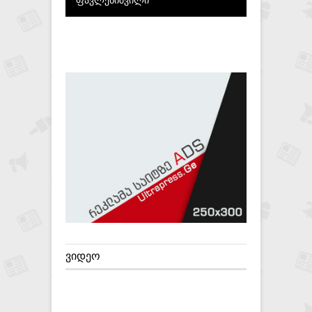
ᲕᲘᲓᲔᲝ