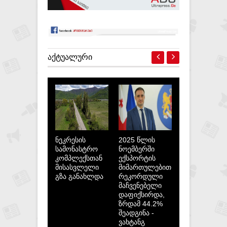
ᲐᲥᲢᲣᲐᲚᲣᲠᲘ
ნეკრესის
2025 წლის
სამონასტრო
ნოემბერში
კომპლექსთან
ექსპორტის
მისასვლელი
მიმართულებით
გზა განახლდა
რეკორდული
მაჩვენებელი
დაფიქსირდა,
ზრდამ 44.2%
შეადგინა -
ვახტანგ