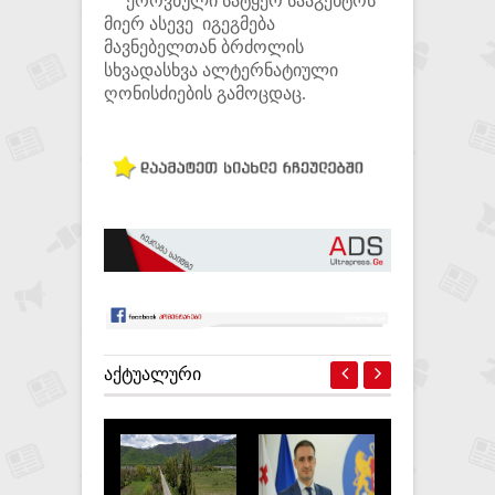
ეროვნული სატყეო სააგენტოს
მიერ ასევე იგეგმება
მავნებელთან ბრძოლის
სხვადასხვა ალტერნატიული
ღონისძიების გამოცდაც.
ᲐᲥᲢᲣᲐᲚᲣᲠᲘ