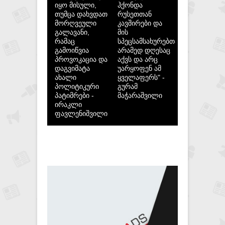
იყო მისული,
ჰქონდა
თუმცა დახვდათ
რუსეთთან
მორღვეული
კავშირები და
გალავანი,
მის
რამაც
სპეცსამსახურებთან,
გამოიწვია
არამედ დღესაც
პროვოკაცია და
აქვს და არც
დაგვიმატა
უარყოფენ ამ
ახალი
ყველაფერს" -
პოლიტიკური
გურამ
პატიმრები -
მაჭარაშვილი
ირაკლი
ფავლენიშვილი