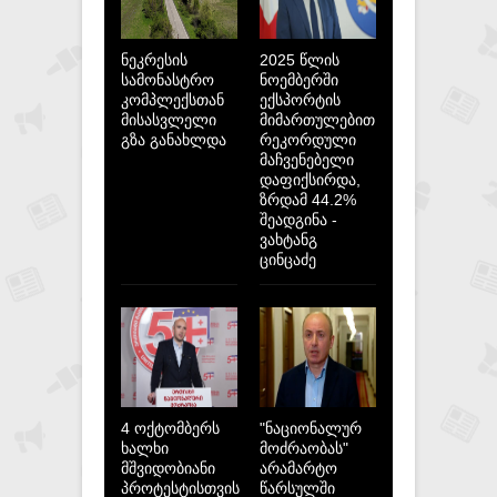
ნეკრესის
2025 წლის
სამონასტრო
ნოემბერში
კომპლექსთან
ექსპორტის
მისასვლელი
მიმართულებით
გზა განახლდა
რეკორდული
მაჩვენებელი
დაფიქსირდა,
ზრდამ 44.2%
შეადგინა -
ვახტანგ
ცინცაძე
4 ოქტომბერს
"ნაციონალურ
ხალხი
მოძრაობას"
მშვიდობიანი
არამარტო
პროტესტისთვის
წარსულში