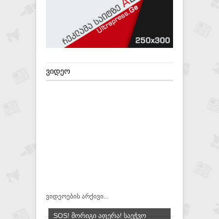
ᲕᲘᲓᲔᲝ
ვიდეოების არქივი...
SOS! ᲛᲝᲠᲘᲒᲘ ᲐᲤᲔᲠᲐ! ᲡᲐᲔᲭᲕᲝ