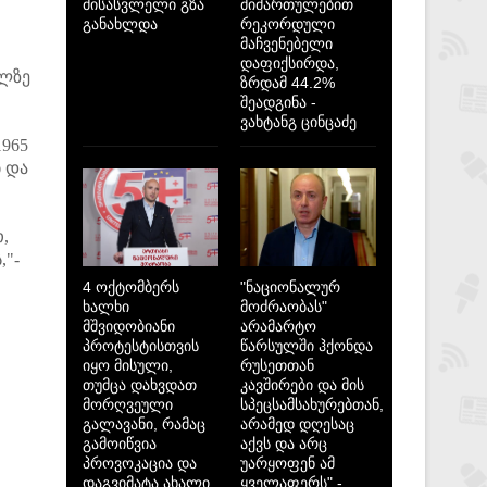
მისასვლელი გზა
მიმართულებით
განახლდა
რეკორდული
მაჩვენებელი
დაფიქსირდა,
ილზე
ზრდამ 44.2%
შეადგინა -
ვახტანგ ცინცაძე
1965
ბ და
,
,"-
4 ოქტომბერს
"ნაციონალურ
ხალხი
მოძრაობას"
მშვიდობიანი
არამარტო
პროტესტისთვის
წარსულში ჰქონდა
იყო მისული,
რუსეთთან
თუმცა დახვდათ
კავშირები და მის
მორღვეული
სპეცსამსახურებთან,
გალავანი, რამაც
არამედ დღესაც
გამოიწვია
აქვს და არც
პროვოკაცია და
უარყოფენ ამ
დაგვიმატა ახალი
ყველაფერს" -