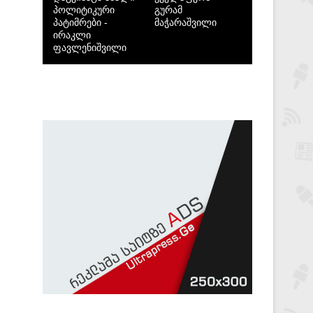
პოლიტიკური
გურამ
პატიმრები -
მაჭარაშვილი
ირაკლი
ფავლენიშვილი