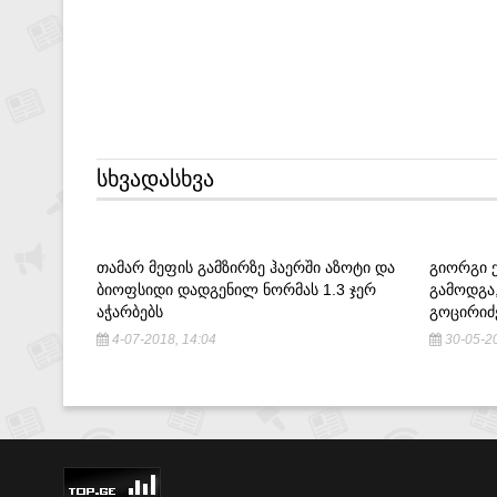
ᲡᲮᲕᲐᲓᲐᲡᲮᲕᲐ
ᲗᲐᲛᲐᲠ ᲛᲔᲤᲘᲡ ᲒᲐᲛᲖᲘᲠᲖᲔ ᲰᲐᲔᲠᲨᲘ ᲐᲖᲝᲢᲘ ᲓᲐ
ᲒᲘᲝᲠᲒᲘ Ქ
ᲑᲘᲝᲤᲡᲘᲓᲘ ᲓᲐᲓᲒᲔᲜᲘᲚ ᲜᲝᲠᲛᲐᲡ 1.3 ᲯᲔᲠ
ᲒᲐᲛᲝᲓᲒᲐ
ᲐᲭᲐᲠᲑᲔᲑᲡ
ᲒᲝᲪᲘᲠᲘᲫ
4-07-2018, 14:04
30-05-20