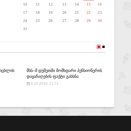
10
11
12
13
14
15
16
17
18
19
20
21
22
23
24
25
26
27
28
29
30
31
ᲔᲠᲪᲮᲚᲘᲡ
ᲨᲡᲡ–Მ ᲓᲣᲨᲔᲗᲨᲘ ᲛᲝᲛᲮᲓᲐᲠᲘ ᲞᲔᲜᲡᲘᲝᲜᲔᲠᲘᲡ
ᲨᲡᲡ–Მ ,,
ᲓᲐᲧᲐᲩᲐᲦᲔᲑᲘᲡ ᲤᲐᲥᲢᲘ ᲒᲐᲮᲡᲜᲐ
ᲓᲐᲛᲤᲣᲫᲜ
ᲗᲐᲦᲚᲘᲗ
6-10-2018, 11:13
ᲑᲠᲐᲚᲓᲔ
21-08-2