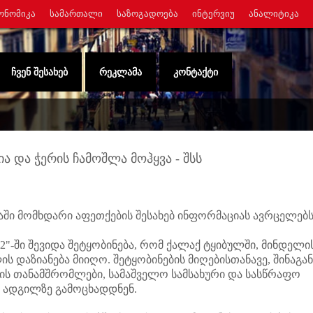
ᲝᲜᲝᲛᲘᲙᲐ
ᲡᲐᲛᲐᲠᲗᲐᲚᲘ
ᲡᲐᲖᲝᲒᲐᲓᲝᲔᲑᲐ
ᲘᲜᲢᲔᲠᲕᲘᲣ
ᲐᲜᲐᲚᲘᲢᲘᲙᲐ
ᲩᲕᲔᲜ ᲨᲔᲡᲐᲮᲔᲑ
ᲠᲔᲙᲚᲐᲛᲐ
ᲙᲝᲜᲢᲐᲥᲢᲘ
 და ჭერის ჩამოშლა მოჰყვა - შსს
ში მომხდარი აფეთქების შესახებ ინფორმაციას ავრცელებს
2"-ში შევიდა შეტყობინება, რომ ქალაქ ტყიბულში, მინდელი
ის დაზიანება მიიღო. შეტყობინების მიღებისთანავე, შინაგან
ტის თანამშრომლები, სამაშველო სამსახური და სასწრაფო
ს ადგილზე გამოცხადდნენ.