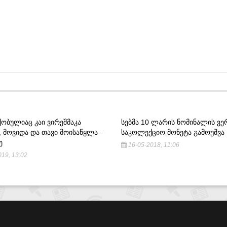
ᲝᲑᲣᲚᲘᲐᲪ ᲙᲐᲘ ᲕᲘᲠᲔᲨᲛᲐᲙᲐ
ᲡᲔᲑᲛᲐ 10 ᲚᲐᲠᲘᲡ ᲜᲝᲛᲘᲜᲐᲚᲘᲡ Ვ
, ᲛᲝᲕᲘᲓᲐ ᲓᲐ ᲗᲐᲕᲘ ᲛᲝᲘᲡᲐᲬᲧᲚᲐ–
ᲡᲐᲙᲝᲚᲔᲥᲪᲘᲝ ᲛᲝᲜᲔᲢᲐ ᲒᲐᲛᲝᲣᲨᲕᲐ
Ე
16-05-2018, 11:06
19, 13:02