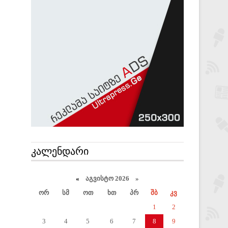
ᲙᲐᲚᲔᲜᲓᲐᲠᲘ
«
აგვისტო 2026 »
ორ
სმ
ოთ
ხთ
პრ
შბ
კვ
1
2
3
4
5
6
7
8
9