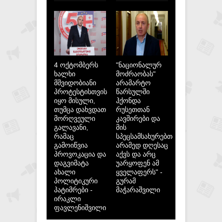
4 ოქტომბერს
"ნაციონალურ
ხალხი
მოძრაობას"
მშვიდობიანი
არამარტო
პროტესტისთვის
წარსულში
იყო მისული,
ჰქონდა
თუმცა დახვდათ
რუსეთთან
მორღვეული
კავშირები და
გალავანი,
მის
რამაც
სპეცსამსახურებთან,
გამოიწვია
არამედ დღესაც
პროვოკაცია და
აქვს და არც
დაგვიმატა
უარყოფენ ამ
ახალი
ყველაფერს" -
პოლიტიკური
გურამ
პატიმრები -
მაჭარაშვილი
ირაკლი
ფავლენიშვილი