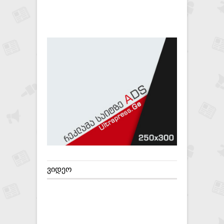
ᲕᲘᲓᲔᲝ