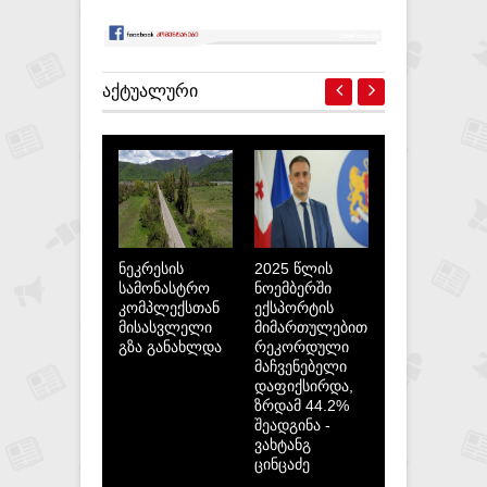
ᲐᲥᲢᲣᲐᲚᲣᲠᲘ
ნეკრესის
2025 წლის
სამონასტრო
ნოემბერში
კომპლექსთან
ექსპორტის
მისასვლელი
მიმართულებით
გზა განახლდა
რეკორდული
მაჩვენებელი
დაფიქსირდა,
ზრდამ 44.2%
შეადგინა -
ვახტანგ
ცინცაძე