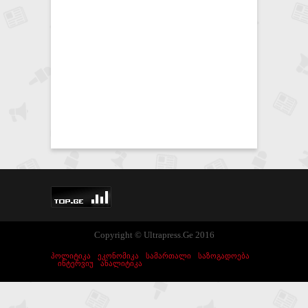
Copyright © Ultrapress.Ge 2016
ᲞᲝᲚᲘᲢᲘᲙᲐ
ᲔᲙᲝᲜᲝᲛᲘᲙᲐ
ᲡᲐᲛᲐᲠᲗᲐᲚᲘ
ᲡᲐᲖᲝᲒᲐᲓᲝᲔᲑᲐ
ᲘᲜᲢᲔᲠᲕᲘᲣ
ᲐᲜᲐᲚᲘᲢᲘᲙᲐ