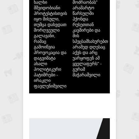
ხალხი
მოძრაობას"
მშვიდობიანი
არამარტო
პროტესტისთვის
წარსულში
იყო მისული,
ჰქონდა
თუმცა დახვდათ
რუსეთთან
მორღვეული
კავშირები და
გალავანი,
მის
რამაც
სპეცსამსახურებთან,
გამოიწვია
არამედ დღესაც
პროვოკაცია და
აქვს და არც
დაგვიმატა
უარყოფენ ამ
ახალი
ყველაფერს" -
პოლიტიკური
გურამ
პატიმრები -
მაჭარაშვილი
ირაკლი
ფავლენიშვილი