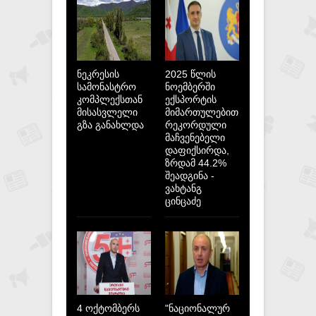
ნეკრესის
2025 წლის
სამონასტრო
ნოემბერში
კომპლექსთან
ექსპორტის
მისასვლელი
მიმართულებით
გზა განახლდა
რეკორდული
მაჩვენებელი
დაფიქსირდა,
ზრდამ 44.2%
შეადგინა -
ვახტანგ
ცინცაძე
4 ოქტომბერს
"ნაციონალურ