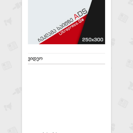
ᲕᲘᲓᲔᲝ