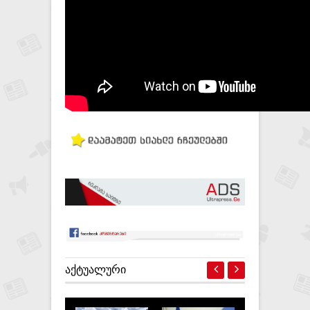
ᲐᲥᲢᲣᲐᲚᲣᲠᲘ