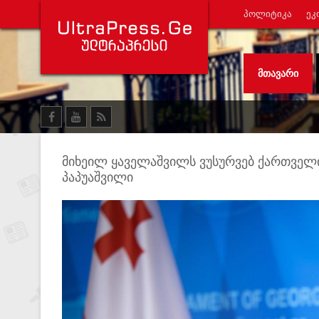
ᲞᲝᲚᲘᲢᲘᲙᲐ
ᲔᲙ
ᲛᲗᲐᲕᲐᲠᲘ
მიხეილ ყაველაშვილს ვუსურვებ ქართველ
პაპუაშვილი