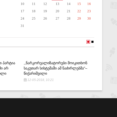
10
11
12
13
14
15
16
17
18
19
20
21
22
23
24
25
26
27
28
29
30
31
Ი ᲞᲐᲠᲢᲘᲐ
,,ᲜᲐᲠᲙᲝᲠᲔᲐᲚᲘᲖᲐᲢᲝᲠᲔᲑᲘ ᲛᲝᲘᲙᲘᲗᲮᲝᲜ
,,ᲥᲐᲠᲗᲕ
ᲨᲘ ᲐᲠ
ᲡᲐᲙᲣᲗᲐᲠ ᲡᲘᲡᲢᲔᲛᲐᲨᲘ ᲐᲛ ᲜᲐᲫᲘᲠᲚᲔᲑᲛᲐ"–
ᲛᲔᲠᲔ ᲜᲐ
ᲕᲘᲚᲘ
ᲬᲘᲥᲐᲠᲘᲨᲕᲘᲚᲘ
29-03-2
12-05-2018, 10:21