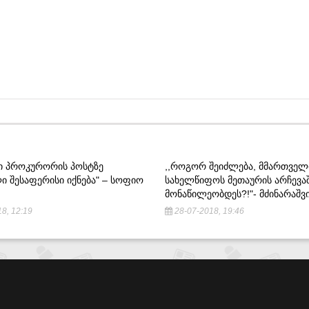
ᲠᲘ ᲞᲠᲝᲙᲣᲠᲝᲠᲘᲡ ᲞᲝᲡᲢᲖᲔ
,,ᲠᲝᲒᲝᲠ ᲨᲔᲘᲫᲚᲔᲑᲐ, ᲛᲛᲐᲠᲗᲕᲔᲚ
Ი ᲨᲔᲡᲐᲤᲔᲠᲘᲡᲘ ᲘᲥᲜᲔᲑᲐ" – ᲡᲝᲤᲘᲝ
ᲡᲐᲮᲔᲚᲬᲘᲤᲝᲡ ᲛᲔᲗᲐᲣᲠᲘᲡ ᲐᲠᲩᲔᲕᲐ
ᲛᲝᲜᲐᲬᲘᲚᲔᲝᲑᲓᲔᲡ?!"- ᲛᲫᲘᲜᲐᲠᲐᲨ
8, 12:19
28-07-2018, 19:46