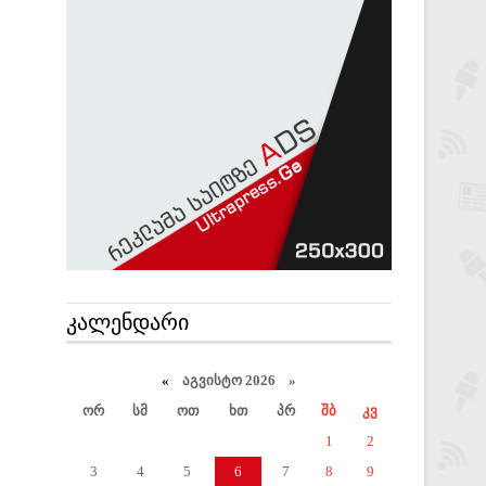
ᲙᲐᲚᲔᲜᲓᲐᲠᲘ
«
აგვისტო 2026 »
ორ
სმ
ოთ
ხთ
პრ
შბ
კვ
1
2
3
4
5
6
7
8
9