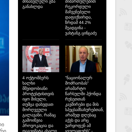
მისასვლელი გზა
მიმართულებით
განახლდა
რეკორდული
მაჩვენებელი
დაფიქსირდა,
ზრდამ 44.2%
შეადგინა -
ვახტანგ ცინცაძე
4 ოქტომბერს
"ნაციონალურ
ხალხი
მოძრაობას"
მშვიდობიანი
არამარტო
პროტესტისთვის
წარსულში ჰქონდა
იყო მისული,
რუსეთთან
თუმცა დახვდათ
კავშირები და მის
მორღვეული
სპეცსამსახურებთან,
გალავანი, რამაც
არამედ დღესაც
გამოიწვია
აქვს და არც
ლი
პროვოკაცია და
უარყოფენ ამ
ერი
დაგვიმატა ახალი
ყველაფერს" -