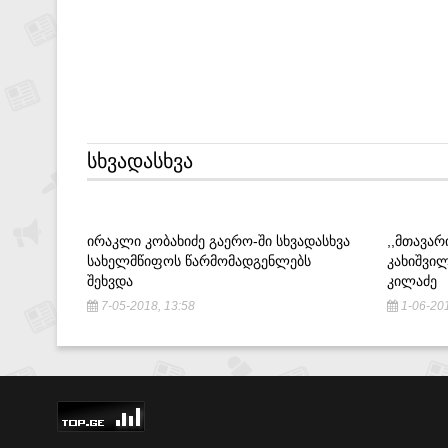
ᲡᲮᲕᲐᲓᲐᲡᲮᲕᲐ
ᲘᲠᲐᲙᲚᲘ ᲙᲝᲑᲐᲮᲘᲫᲔ ᲒᲐᲔᲠᲝ-ᲨᲘ ᲡᲮᲕᲐᲓᲐᲡᲮᲕᲐ
,,ᲛᲗᲐᲕᲐ
ᲡᲐᲮᲔᲚᲛᲬᲘᲤᲝᲡ ᲬᲐᲠᲛᲝᲛᲐᲓᲒᲔᲜᲚᲔᲑᲡ
ᲙᲐᲮᲘᲨᲕᲘᲚ
ᲨᲔᲮᲕᲓᲐ
ᲙᲘᲚᲐᲫᲔ
7-05-2018, 13:58
1-06-201