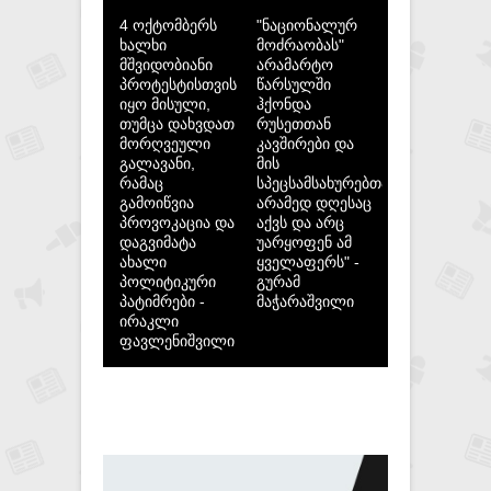
4 ოქტომბერს
"ნაციონალურ
ხალხი
მოძრაობას"
მშვიდობიანი
არამარტო
პროტესტისთვის
წარსულში
იყო მისული,
ჰქონდა
თუმცა დახვდათ
რუსეთთან
მორღვეული
კავშირები და
გალავანი,
მის
რამაც
სპეცსამსახურებთან,
გამოიწვია
არამედ დღესაც
პროვოკაცია და
აქვს და არც
დაგვიმატა
უარყოფენ ამ
ახალი
ყველაფერს" -
პოლიტიკური
გურამ
პატიმრები -
მაჭარაშვილი
ირაკლი
ფავლენიშვილი