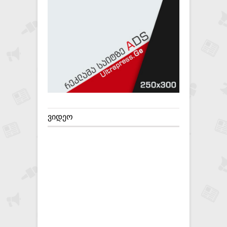
ᲕᲘᲓᲔᲝ