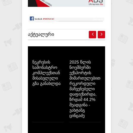
ᲐᲥᲢᲣᲐᲚᲣᲠᲘ
ნეკრესის
2025 წლის
სამონასტრო
ნოემბერში
კომპლექსთან
ექსპორტის
მისასვლელი
მიმართულებით
გზა განახლდა
რეკორდული
მაჩვენებელი
დაფიქსირდა,
ზრდამ 44.2%
შეადგინა -
ვახტანგ
ცინცაძე