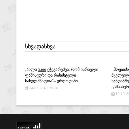
ᲡᲮᲕᲐᲓᲐᲡᲮᲕᲐ
„ᲐᲮᲚᲐ ᲣᲙᲕᲔ ᲔᲭᲕᲒᲐᲠᲔᲨᲔᲐ, ᲠᲝᲛ ᲘᲡᲠᲐᲔᲚᲘ
,,ᲛᲝᲕᲘᲗᲮ
ᲤᲐᲨᲘᲡᲢᲣᲠᲘ ᲓᲐ ᲠᲐᲡᲘᲡᲢᲣᲚᲘ
ᲛᲙᲕᲚᲔᲚᲝ
ᲡᲐᲮᲔᲚᲛᲬᲘᲤᲝᲐ"– ᲔᲠᲓᲝᲦᲐᲜᲘ
ᲮᲐᲜᲓᲐᲖᲛᲣ
ᲒᲐᲛᲡᲐᲮᲣ
24-07-2018, 16:26
19-10-20