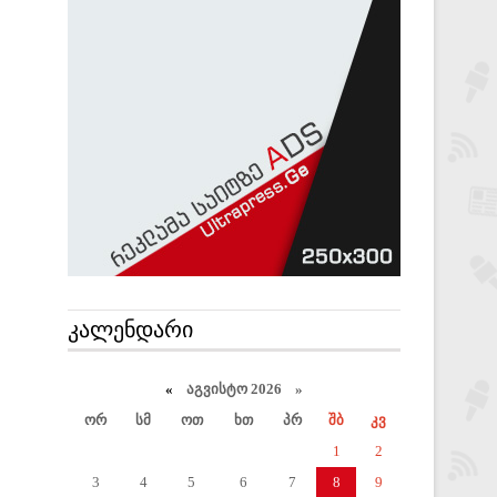
ᲙᲐᲚᲔᲜᲓᲐᲠᲘ
«
აგვისტო 2026 »
ორ
სმ
ოთ
ხთ
პრ
შბ
კვ
1
2
3
4
5
6
7
8
9