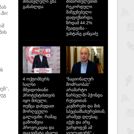
მისასვლელი გზა
მიმართულებით
განახლდა
რეკორდული
ბას
მაჩვენებელი
-ში!
დაფიქსირდა,
ზრდამ 44.2%
ომ
შეადგინა -
ბის
ვახტანგ ცინცაძე
ის
4 ოქტომბერს
"ნაციონალურ
ხალხი
მოძრაობას"
ენ",
მშვიდობიანი
არამარტო
დეგ
პროტესტისთვის
წარსულში ჰქონდა
იყო მისული,
რუსეთთან
თუმცა დახვდათ
კავშირები და მის
მორღვეული
სპეცსამსახურებთან,
გალავანი, რამაც
არამედ დღესაც
გამოიწვია
აქვს და არც
პროვოკაცია და
უარყოფენ ამ
დაგვიმატა ახალი
ყველაფერს" -