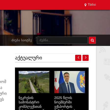
Tbilisi
ᲫᲘᲔᲑᲐ ᲡᲐᲘᲢᲖᲔ
ᲐᲥᲢᲣᲐᲚᲣᲠᲘ
რომ
და
ური
ნეკრესის
2025 წლის
ვს
სამონასტრო
ნოემბერში
კომპლექსთან
ექსპორტის