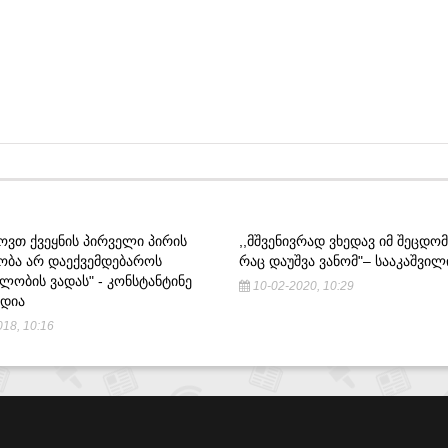
ᲝᲕᲗ ᲥᲕᲔᲧᲜᲘᲡ ᲞᲘᲠᲕᲔᲚᲘ ᲞᲘᲠᲘᲡ
,,ᲛᲨᲕᲔᲜᲘᲕᲠᲐᲓ ᲕᲮᲔᲓᲐᲕ ᲘᲛ ᲨᲔᲪᲓᲝᲛ
ᲑᲐ ᲐᲠ ᲓᲐᲔᲥᲕᲔᲛᲓᲔᲑᲐᲠᲝᲡ
ᲠᲐᲪ ᲓᲐᲣᲨᲕᲐ ᲕᲐᲜᲝᲛ"– ᲡᲐᲐᲙᲐᲨᲕᲘᲚ
ᲚᲝᲑᲘᲡ ᲕᲐᲓᲐᲡ" - ᲙᲝᲜᲡᲢᲐᲜᲢᲘᲜᲔ
10-02-2020, 10:29
ᲠᲓᲘᲐ
18, 10:16