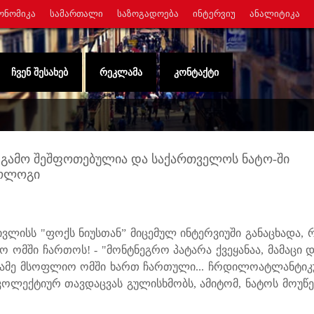
ᲝᲜᲝᲛᲘᲙᲐ
ᲡᲐᲛᲐᲠᲗᲐᲚᲘ
ᲡᲐᲖᲝᲒᲐᲓᲝᲔᲑᲐ
ᲘᲜᲢᲔᲠᲕᲘᲣ
ᲐᲜᲐᲚᲘᲢᲘᲙᲐ
ᲩᲕᲔᲜ ᲨᲔᲡᲐᲮᲔᲑ
ᲠᲔᲙᲚᲐᲛᲐ
ᲙᲝᲜᲢᲐᲥᲢᲘ
ს გამო შეშფოთებულია და საქართველოს ნატო-ში
ტოლოგი
ლისს "ფოქს ნიუსთან” მიცემულ ინტერვიუში განაცხადა, 
ომში ჩართოს! - "მონტნეგრო პატარა ქვეყანაა, მამაცი 
ესამე მსოფლიო ომში ხართ ჩართული... ჩრდილოატლანტიკ
 კოლექტიურ თავდაცვას გულისხმობს, ამიტომ, ნატოს მოუწე