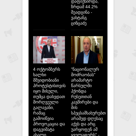
დაფიქსირდა,
ზრდამ 44.2%
შეადგინა -
ვახტანგ
ცინცაძე
4 ოქტომბერს
"ნაციონალურ
ხალხი
მოძრაობას"
მშვიდობიანი
არამარტო
პროტესტისთვის
წარსულში
იყო მისული,
ჰქონდა
თუმცა დახვდათ
რუსეთთან
მორღვეული
კავშირები და
გალავანი,
მის
რამაც
სპეცსამსახურებთან,
გამოიწვია
არამედ დღესაც
პროვოკაცია და
აქვს და არც
დაგვიმატა
უარყოფენ ამ
ახალი
ყველაფერს" -