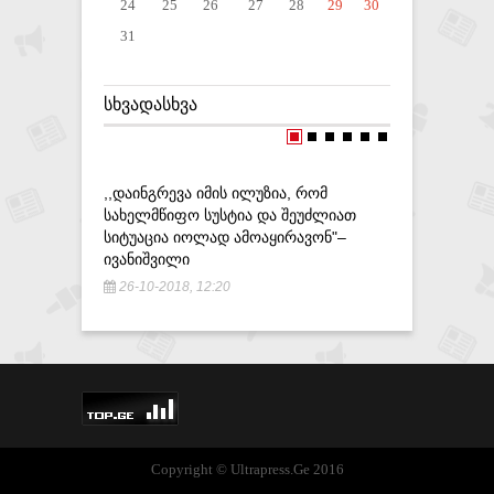
24
25
26
27
28
29
30
31
ᲡᲮᲕᲐᲓᲐᲡᲮᲕᲐ
,,ᲓᲐᲘᲜᲒᲠᲔᲕᲐ ᲘᲛᲘᲡ ᲘᲚᲣᲖᲘᲐ, ᲠᲝᲛ
ᲡᲐᲒᲐᲛᲝᲫᲘ
ᲡᲐᲮᲔᲚᲛᲬᲘᲤᲝ ᲡᲣᲡᲢᲘᲐ ᲓᲐ ᲨᲔᲣᲫᲚᲘᲐᲗ
ᲐᲠᲐᲓᲔᲙᲚ
ᲡᲘᲢᲣᲐᲪᲘᲐ ᲘᲝᲚᲐᲓ ᲐᲛᲝᲐᲧᲘᲠᲐᲕᲝᲜ"–
ᲝᲥᲠᲝᲡ Ნ
ᲘᲕᲐᲜᲘᲨᲕᲘᲚᲘ
5-09-201
26-10-2018, 12:20
Copyright © Ultrapress.Ge 2016