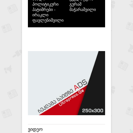
პოლიტიკური
გურამ
პატიმრები -
მაჭარაშვილი
ირაკლი
ფავლენიშვილი
ᲕᲘᲓᲔᲝ