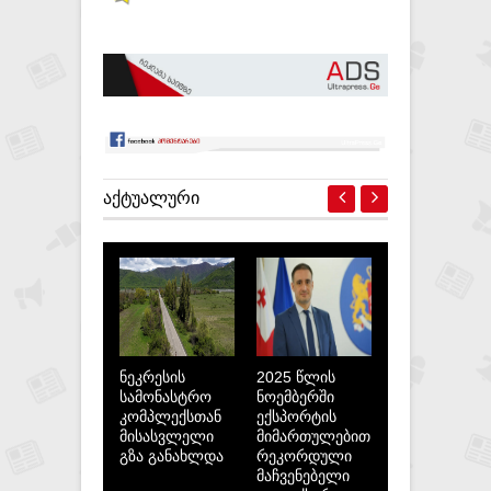
ᲐᲥᲢᲣᲐᲚᲣᲠᲘ
ნეკრესის
2025 წლის
სამონასტრო
ნოემბერში
კომპლექსთან
ექსპორტის
მისასვლელი
მიმართულებით
გზა განახლდა
რეკორდული
მაჩვენებელი