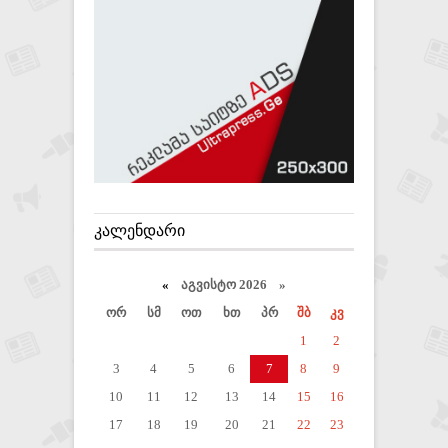
ᲙᲐᲚᲔᲜᲓᲐᲠᲘ
«
აგვისტო 2026 »
ორ
სმ
ოთ
ხთ
პრ
შბ
კვ
1
2
3
4
5
6
7
8
9
10
11
12
13
14
15
16
17
18
19
20
21
22
23