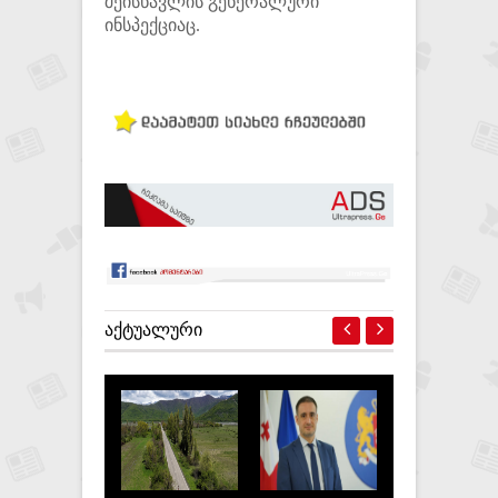
შეისწავლის გენერალური
ინსპექციაც.
ᲐᲥᲢᲣᲐᲚᲣᲠᲘ