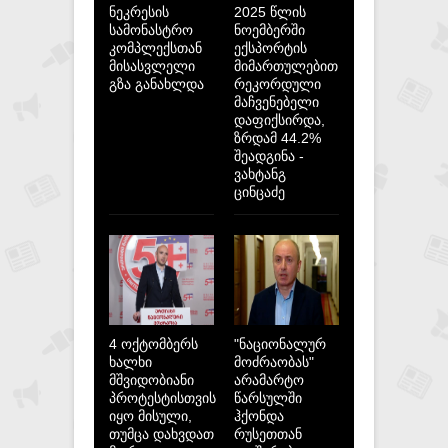
ნეკრესის
2025 წლის
სამონასტრო
ნოემბერში
კომპლექსთან
ექსპორტის
მისასვლელი
მიმართულებით
გზა განახლდა
რეკორდული
მაჩვენებელი
დაფიქსირდა,
ზრდამ 44.2%
შეადგინა -
ვახტანგ
ცინცაძე
4 ოქტომბერს
"ნაციონალურ
ხალხი
მოძრაობას"
მშვიდობიანი
არამარტო
პროტესტისთვის
წარსულში
იყო მისული,
ჰქონდა
თუმცა დახვდათ
რუსეთთან