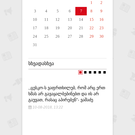
1
2
3
4
5
6
7
8
9
10
11
12
13
14
15
16
17
18
19
20
21
22
23
24
25
26
27
28
29
30
31
ᲡᲮᲕᲐᲓᲐᲡᲮᲕᲐ
,,ᲪᲔᲡᲙᲝ-Ს ᲕᲐᲤᲠᲗᲮᲘᲚᲔᲑ, ᲠᲝᲛ ᲐᲠᲪ ᲔᲠᲗ
,,ᲡᲐᲜᲓᲠᲐ
ᲮᲛᲐᲡ ᲐᲠ ᲒᲐᲕᲐᲧᲐᲚᲑᲔᲑᲘᲜᲔᲑᲗ ᲓᲐ ᲘᲡ ᲐᲠ
ᲠᲣᲚᲝᲕᲡᲘ
ᲒᲐᲣᲕᲐᲗ, ᲠᲐᲡᲐᲪ ᲐᲞᲘᲠᲔᲑᲔᲜ"- ᲕᲐᲨᲐᲫᲔ
ᲓᲐᲓᲘᲐᲜᲔᲑ
10-08-2018, 13:22
6-04-201