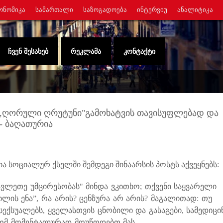
ᲝᲜᲝᲛᲘᲙᲐ
ᲡᲐᲛᲐᲠᲗᲐᲚᲘ
ᲡᲐᲖᲝᲒᲐᲓᲝᲔᲑᲐ
ᲘᲜᲢᲔᲠᲕᲘᲣ
ᲐᲜᲐᲚᲘᲢᲘᲙᲐ
ᲩᲕᲔᲜ ᲨᲔᲡᲐᲮᲔᲑ
ᲠᲔᲙᲚᲐᲛᲐ
ᲙᲝᲜᲢᲐᲥᲢᲘ
ს ,,ღორული ღრუტუნი"გამოხატვის თავისუფლებად და
- ბაღათურია
სოციალურ ქსელში შემდეგი შინაარსის პოსტს აქვეყნებს:
ლეთე უმცირესობას" მინდა ვკითხო;
თქვენი საყვარელი
ილის ენა”, რა არის?
ცენზურა არ არის?
მაგალითად: თუ
ექსუალებს, ყველასთვის ცნობილი და გასაგები, სამედიცი
 ხომ მომენტალურად მოუწოდებთ მას