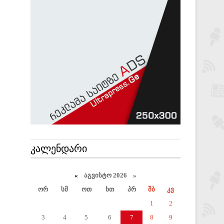
ᲙᲐᲚᲔᲜᲓᲐᲠᲘ
«
აგვისტო 2026 »
ორ
სმ
ოთ
ხთ
პრ
შბ
კვ
1
2
3
4
5
6
7
8
9