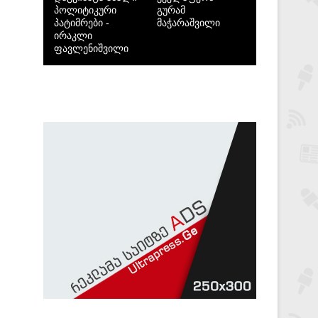
პოლიტიკური
გურამ
პატიმრები -
მაჭარაშვილი
ირაკლი
ფავლენიშვილი