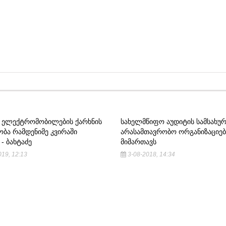
Ი ᲔᲚᲔᲥᲢᲠᲝᲛᲝᲑᲘᲚᲔᲑᲘᲡ ᲥᲐᲠᲮᲜᲘᲡ
ᲡᲐᲮᲔᲚᲛᲬᲘᲤᲝ ᲐᲣᲓᲘᲢᲘᲡ ᲡᲐᲛᲡᲐᲮᲣ
ᲝᲑᲐ ᲠᲐᲛᲓᲔᲜᲘᲛᲔ ᲙᲕᲘᲠᲐᲨᲘ
ᲐᲠᲐᲡᲐᲛᲗᲐᲕᲠᲝᲑᲝ ᲝᲠᲒᲐᲜᲘᲖᲐᲪᲘᲔᲑ
 - ᲑᲐᲮᲢᲐᲫᲔ
ᲛᲘᲛᲐᲠᲗᲐᲕᲡ
19, 12:13
3-08-2018, 14:34