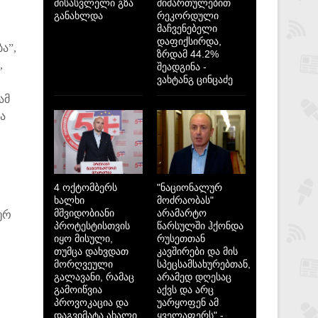
მისასვლელი გზა
მიმართულებით
განახლდა
რეკორდული
მაჩვენებელი
დაფიქსირდა,
ა”,
ზრდამ 44.2%
,
შეადგინა -
ვახტანგ ცინცაძე
ამ
ა
4 ოქტომბერს
"ნაციონალურ
ხალხი
მოძრაობას"
მშვიდობიანი
არამარტო
ურ
პროტესტისთვის
წარსულში ჰქონდა
იყო მისული,
რუსეთთან
თუმცა დახვდათ
კავშირები და მის
მორღვეული
სპეცსამსახურებთან,
გალავანი, რამაც
არამედ დღესაც
გამოიწვია
აქვს და არც
პროვოკაცია და
უარყოფენ ამ
დაგვიმატა ახალი
ყველაფერს" -