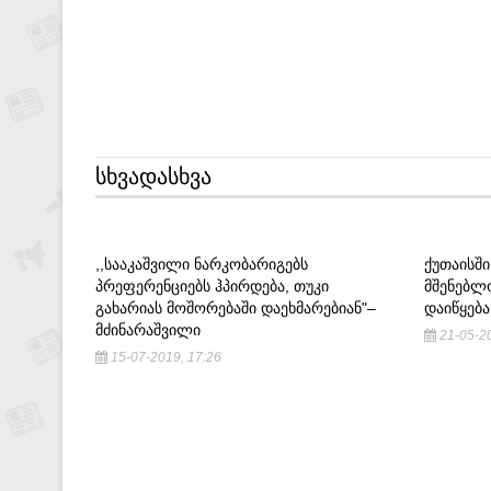
ᲡᲮᲕᲐᲓᲐᲡᲮᲕᲐ
,,ᲡᲐᲐᲙᲐᲨᲕᲘᲚᲘ ᲜᲐᲠᲙᲝᲑᲐᲠᲘᲒᲔᲑᲡ
ᲥᲣᲗᲐᲘᲡᲨ
ᲞᲠᲔᲤᲔᲠᲔᲜᲪᲘᲔᲑᲡ ᲰᲞᲘᲠᲓᲔᲑᲐ, ᲗᲣᲙᲘ
ᲛᲨᲔᲜᲔᲑᲚ
ᲒᲐᲮᲐᲠᲘᲐᲡ ᲛᲝᲨᲝᲠᲔᲑᲐᲨᲘ ᲓᲐᲔᲮᲛᲐᲠᲔᲑᲘᲐᲜ"–
ᲓᲐᲘᲬᲧᲔᲑᲐ
ᲛᲫᲘᲜᲐᲠᲐᲨᲕᲘᲚᲘ
21-05-20
15-07-2019, 17:26