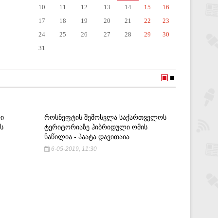
10
11
12
13
14
15
16
17
18
19
20
21
22
23
24
25
26
27
28
29
30
31
ᲠᲘ
ᲠᲝᲡᲜᲔᲤᲢᲘᲡ ᲨᲔᲛᲝᲡᲕᲚᲐ ᲡᲐᲥᲐᲠᲗᲕᲔᲚᲝᲡ
Ს
ᲢᲔᲠᲘᲢᲝᲠᲘᲐᲖᲔ ᲰᲘᲑᲠᲘᲓᲣᲚᲘ ᲝᲛᲘᲡ
ᲜᲐᲬᲘᲚᲘᲐ - ᲞᲐᲐᲢᲐ ᲓᲐᲕᲘᲗᲐᲘᲐ
6-05-2019, 11:30
ᲝᲞᲝᲖᲘᲪᲘ
ᲕᲘᲬᲘᲜᲐᲡ
ᲛᲐᲭᲐᲠᲐᲨ
20-11-2