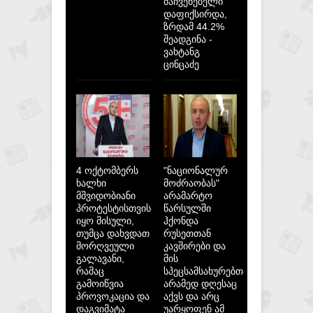
მაჩვენებელი
დაფიქსირდა,
ზრდამ 44.2%
შეადგინა -
ვახტანგ
ცინცაძე
4 ოქტომბერს
"ნაციონალურ
ხალხი
მოძრაობას"
მშვიდობიანი
არამარტო
პროტესტისთვის
წარსულში
იყო მისული,
ჰქონდა
თუმცა დახვდათ
რუსეთთან
მორღვეული
კავშირები და
გალავანი,
მის
რამაც
სპეცსამსახურებთან,
გამოიწვია
არამედ დღესაც
პროვოკაცია და
აქვს და არც
დაგვიმატა
უარყოფენ ამ