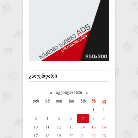
ᲙᲐᲚᲔᲜᲓᲐᲠᲘ
«
აგვისტო 2026 »
ორ
სმ
ოთ
ხთ
პრ
შბ
კვ
1
2
3
4
5
6
7
8
9
10
11
12
13
14
15
16
17
18
19
20
21
22
23