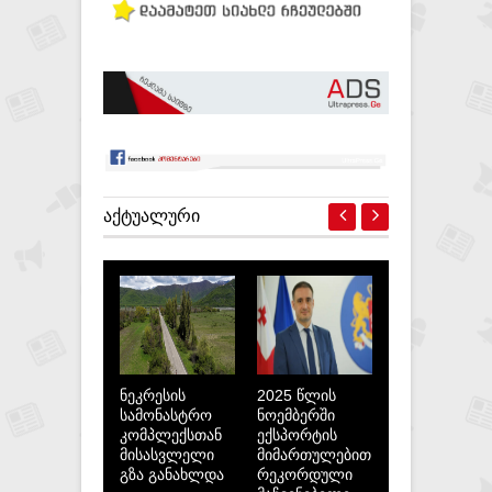
ᲐᲥᲢᲣᲐᲚᲣᲠᲘ
ნეკრესის
2025 წლის
სამონასტრო
ნოემბერში
კომპლექსთან
ექსპორტის
მისასვლელი
მიმართულებით
გზა განახლდა
რეკორდული