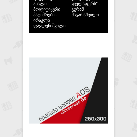
ახალი
ყველაფერს" -
პოლიტიკური
გურამ
პატიმრები -
მაჭარაშვილი
ირაკლი
ფავლენიშვილი