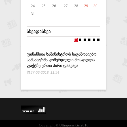
24
25
26
27
28
29
30
31
ᲡᲮᲕᲐᲓᲐᲡᲮᲕᲐ
ᲤᲘᲜᲐᲜᲡᲗᲐ ᲡᲐᲛᲘᲜᲘᲡᲢᲠᲝᲡ ᲡᲐᲒᲐᲛᲝᲫᲘᲔᲑᲝ
,,ᲐᲠᲡᲔᲑᲝ
ᲡᲐᲛᲡᲐᲮᲣᲠᲛᲐ ᲙᲝᲛᲔᲠᲪᲘᲣᲚᲘ ᲛᲝᲡᲧᲘᲓᲕᲘᲡ
ᲐᲠᲐᲑᲣᲚ Რ
ᲤᲐᲥᲢᲖᲔ ᲔᲠᲗᲘ ᲞᲘᲠᲘ ᲓᲐᲐᲙᲐᲕᲐ
ᲡᲐᲮᲔᲚᲛᲬᲘ
ᲙᲘᲠᲕᲐᲚᲘ
27-06-2018, 11:54
29-05-20
Copyright © Ultrapress.Ge 2016