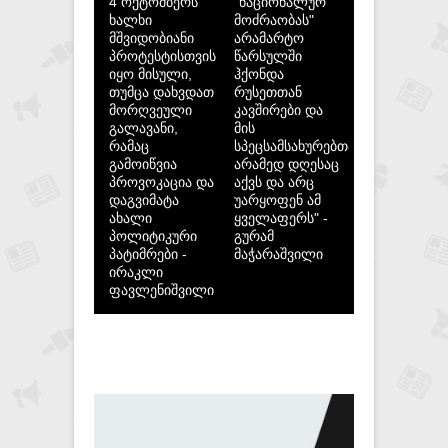
4 ოქტომბერს
"ნაციონალურ
ხალხი
მოძრაობას"
მშვიდობიანი
არამარტო
პროტესტისთვის
წარსულში
იყო მისული,
ჰქონდა
თუმცა დახვდათ
რუსეთთან
მორღვეული
კავშირები და
გალავანი,
მის
რამაც
სპეცსამსახურებთან,
გამოიწვია
არამედ დღესაც
პროვოკაცია და
აქვს და არც
დაგვიმატა
უარყოფენ ამ
ახალი
ყველაფერს" -
პოლიტიკური
გურამ
პატიმრები -
მაჭარაშვილი
ირაკლი
ფავლენიშვილი