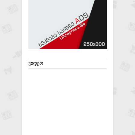
ᲕᲘᲓᲔᲝ